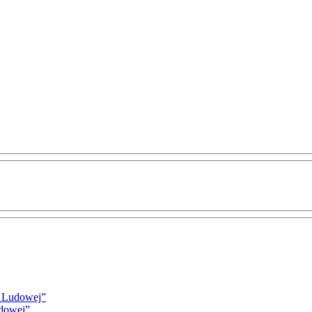
i Ludowej”
udowej”