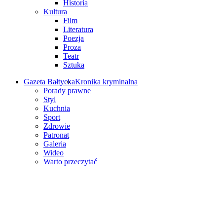
Historia
Kultura
Film
Literatura
Poezja
Proza
Teatr
Sztuka
Gazeta Bałtycka
Kronika kryminalna
Porady prawne
Styl
Kuchnia
Sport
Zdrowie
Patronat
Galeria
Wideo
Warto przeczytać