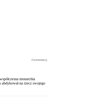
0 komentarzy
ę współczesna monarchia
os abdykował na rzecz swojego