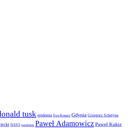
donald tusk
Gdynia
epidemia
Grzegorz Schetyna
Ewa Kopacz
Paweł Adamowicz
Paweł Kukiz
iecki
NATO
pandemia