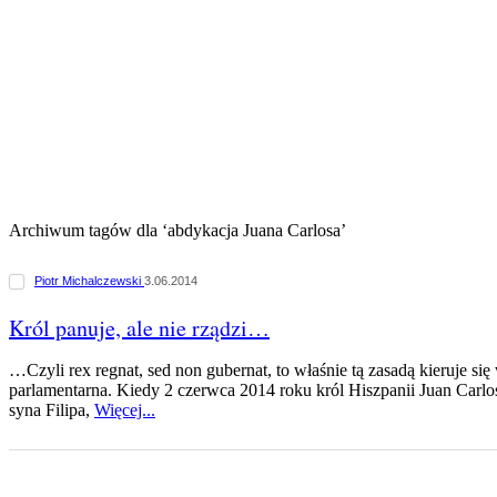
Archiwum tagów dla ‘abdykacja Juana Carlosa’
Piotr Michalczewski
3.06.2014
Król panuje, ale nie rządzi…
…Czyli rex regnat, sed non gubernat, to właśnie tą zasadą kieruje si
parlamentarna. Kiedy 2 czerwca 2014 roku król Hiszpanii Juan Carl
syna Filipa,
Więcej...