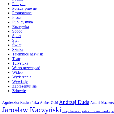
Polityka
Porady prawne
Promowane
Proza
Publicystyka
Rozrywka
Sopot
Sport
Styl
Świat
Sztuka
Tajemnice nazwisk
Teatr
Turystyka
Warto przeczytać
Wideo
Wydarzenia
Wywiady
Zaprezentuj się
Zdrowie
Andrzej Duda
Agnieszka Radwańska
Amber Gold
Antoni Maciere
Jarosław Kaczyński
k
katastrofa smoleńska
Jerzy Janowicz