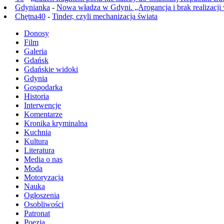
Gdynianka
-
Nowa władza w Gdyni. „Arogancja i brak realizacji
Chętna40
-
Tinder, czyli mechanizacja świata
Donosy
Film
Galeria
Gdańsk
Gdańskie widoki
Gdynia
Gospodarka
Historia
Interwencje
Komentarze
Kronika kryminalna
Kuchnia
Kultura
Literatura
Media o nas
Moda
Motoryzacja
Nauka
Ogłoszenia
Osobliwości
Patronat
Poezja