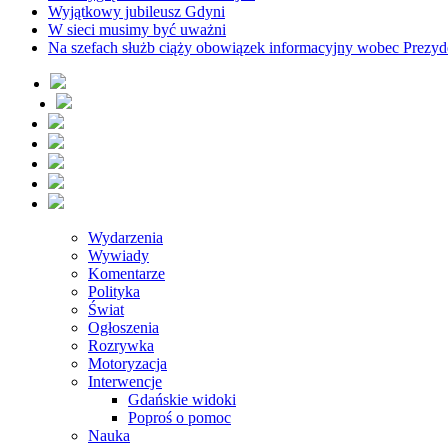
Wyjątkowy jubileusz Gdyni
W sieci musimy być uważni
Na szefach służb ciąży obowiązek informacyjny wobec Prezyd
Wydarzenia
Wywiady
Komentarze
Polityka
Świat
Ogłoszenia
Rozrywka
Motoryzacja
Interwencje
Gdańskie widoki
Poproś o pomoc
Nauka