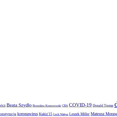
COVID-19
Beata Szydło
wicz
Donald Trump
Bronisław Komorowski
CBA
koronawirus
Mateusz Moraw
onstytucja
Kukiz'15
Leszek Miller
Lech Wałęsa