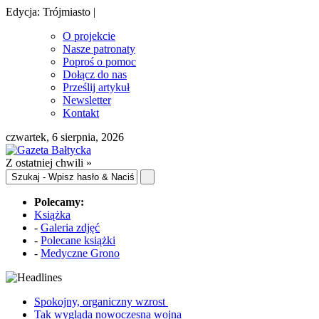
Edycja: Trójmiasto |
O projekcie
Nasze patronaty
Poproś o pomoc
Dołącz do nas
Prześlij artykuł
Newsletter
Kontakt
czwartek, 6 sierpnia, 2026
Z ostatniej chwili »
Polecamy:
Książka
-
Galeria zdjęć
-
Polecane książki
-
Medyczne Grono
Spokojny, organiczny wzrost
Tak wygląda nowoczesna wojna