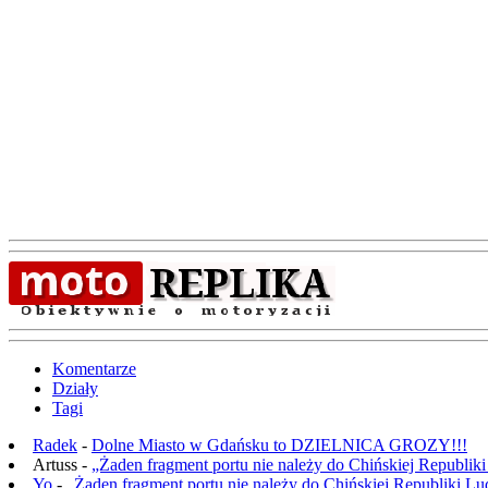
Komentarze
Działy
Tagi
Radek
-
Dolne Miasto w Gdańsku to DZIELNICA GROZY!!!
Artuss -
„Żaden fragment portu nie należy do Chińskiej Republik
Yo
-
„Żaden fragment portu nie należy do Chińskiej Republiki L