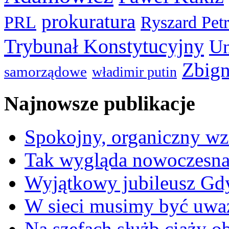
prokuratura
PRL
Ryszard Pet
Trybunał Konstytucyjny
Un
Zbign
samorządowe
władimir putin
Najnowsze publikacje
Spokojny, organiczny wz
Tak wygląda nowoczesna
Wyjątkowy jubileusz Gd
W sieci musimy być uwa
Na szefach służb ciąży 