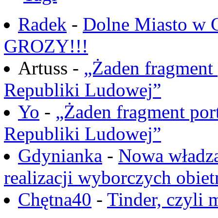
Radek
-
Dolne Miasto w
GROZY!!!
Artuss -
„Żaden fragment 
Republiki Ludowej”
Yo
-
„Żaden fragment port
Republiki Ludowej”
Gdynianka
-
Nowa władza
realizacji wyborczych obiet
Chętna40
-
Tinder, czyli 