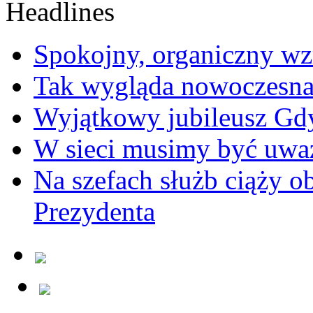
Spokojny, organiczny wz
Tak wygląda nowoczesna
Wyjątkowy jubileusz Gd
W sieci musimy być uwa
Na szefach służb ciąży 
Prezydenta