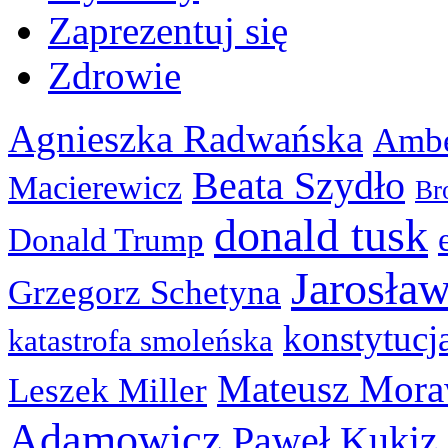
Zaprezentuj się
Zdrowie
Agnieszka Radwańska
Ambe
Beata Szydło
Macierewicz
Br
donald tusk
Donald Trump
Jarosła
Grzegorz Schetyna
konstytucj
katastrofa smoleńska
Mateusz Mora
Leszek Miller
Adamowicz
Paweł Kukiz