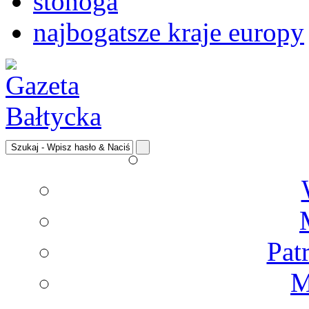
stonoga
najbogatsze kraje europy
Pat
M