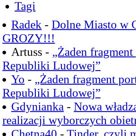
Tagi
Radek
-
Dolne Miasto w
GROZY!!!
Artuss -
„Żaden fragment 
Republiki Ludowej”
Yo
-
„Żaden fragment port
Republiki Ludowej”
Gdynianka
-
Nowa władza
realizacji wyborczych obiet
Chętna40
-
Tinder, czyli 