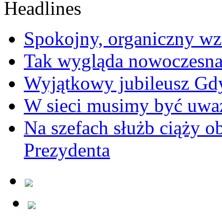
Spokojny, organiczny wz
Tak wygląda nowoczesna
Wyjątkowy jubileusz Gd
W sieci musimy być uwa
Na szefach służb ciąży 
Prezydenta