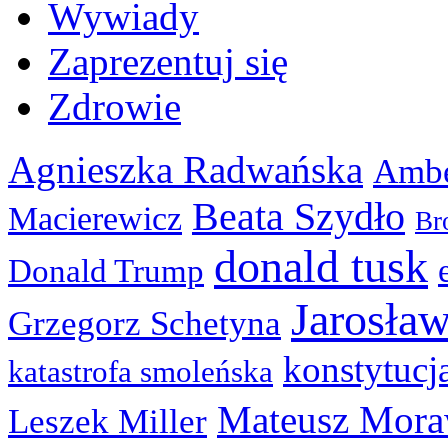
Wywiady
Zaprezentuj się
Zdrowie
Agnieszka Radwańska
Ambe
Beata Szydło
Macierewicz
Br
donald tusk
Donald Trump
Jarosła
Grzegorz Schetyna
konstytucj
katastrofa smoleńska
Mateusz Mora
Leszek Miller