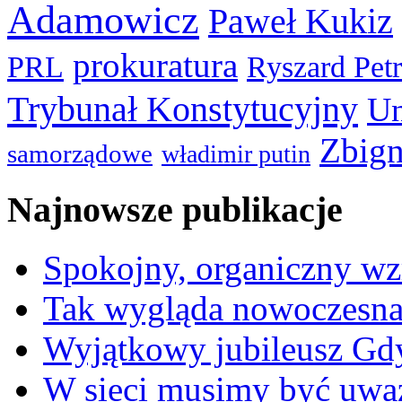
Adamowicz
Paweł Kukiz
prokuratura
PRL
Ryszard Pet
Trybunał Konstytucyjny
Un
Zbign
samorządowe
władimir putin
Najnowsze publikacje
Spokojny, organiczny wz
Tak wygląda nowoczesna
Wyjątkowy jubileusz Gd
W sieci musimy być uwa