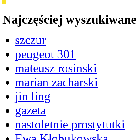
Najczęściej wyszukiwane
szczur
peugeot 301
mateusz rosinski
marian zacharski
jin ling
gazeta
nastoletnie prostytutki
Ewa Kłobukowska