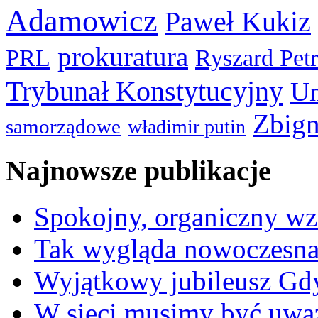
Adamowicz
Paweł Kukiz
prokuratura
PRL
Ryszard Pet
Trybunał Konstytucyjny
Un
Zbign
samorządowe
władimir putin
Najnowsze publikacje
Spokojny, organiczny wz
Tak wygląda nowoczesna
Wyjątkowy jubileusz Gd
W sieci musimy być uwa