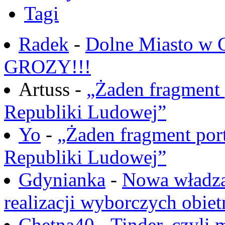
Tagi
Radek
-
Dolne Miasto w
GROZY!!!
Artuss -
„Żaden fragment 
Republiki Ludowej”
Yo
-
„Żaden fragment port
Republiki Ludowej”
Gdynianka
-
Nowa władza
realizacji wyborczych obiet
Chętna40
-
Tinder, czyli 