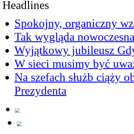
Spokojny, organiczny wz
Tak wygląda nowoczesna
Wyjątkowy jubileusz Gd
W sieci musimy być uwa
Na szefach służb ciąży 
Prezydenta