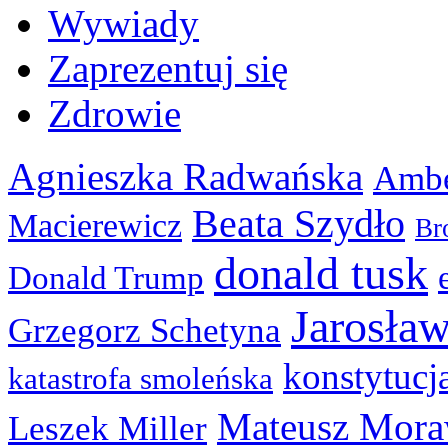
Wywiady
Zaprezentuj się
Zdrowie
Agnieszka Radwańska
Ambe
Beata Szydło
Macierewicz
Br
donald tusk
Donald Trump
Jarosła
Grzegorz Schetyna
konstytucj
katastrofa smoleńska
Mateusz Mora
Leszek Miller