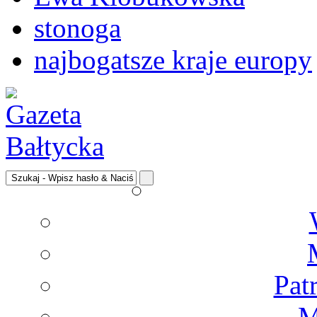
stonoga
najbogatsze kraje europy
Pat
M