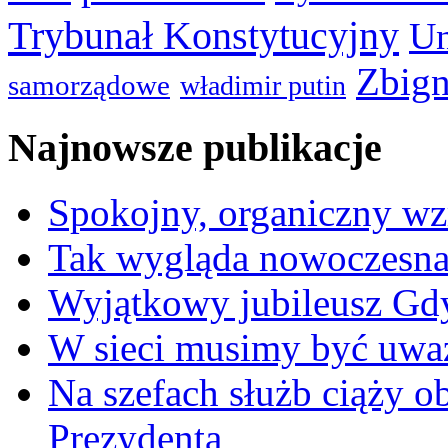
Trybunał Konstytucyjny
Un
Zbign
samorządowe
władimir putin
Najnowsze publikacje
Spokojny, organiczny wz
Tak wygląda nowoczesna
Wyjątkowy jubileusz Gd
W sieci musimy być uwa
Na szefach służb ciąży 
Prezydenta