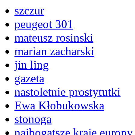
szczur
peugeot 301
mateusz rosinski
marian zacharski
jin ling
gazeta
nastoletnie prostytutki
Ewa Kłobukowska
stonoga
najbogatsze kraje europy