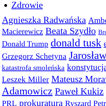
Zdrowie
Agnieszka Radwańska
Ambe
Beata Szydło
Macierewicz
Br
donald tusk
Donald Trump
Jarosła
Grzegorz Schetyna
konstytucj
katastrofa smoleńska
Mateusz Mora
Leszek Miller
Adamowicz
Paweł Kukiz
prokuratura
PRL
Ryszard Pet