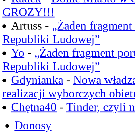
GROZY!!!
Artuss -
„Żaden fragment 
Republiki Ludowej”
Yo
-
„Żaden fragment port
Republiki Ludowej”
Gdynianka
-
Nowa władza
realizacji wyborczych obiet
Chętna40
-
Tinder, czyli 
Donosy