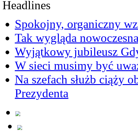
Spokojny, organiczny wz
Tak wygląda nowoczesna
Wyjątkowy jubileusz Gd
W sieci musimy być uwa
Na szefach służb ciąży 
Prezydenta