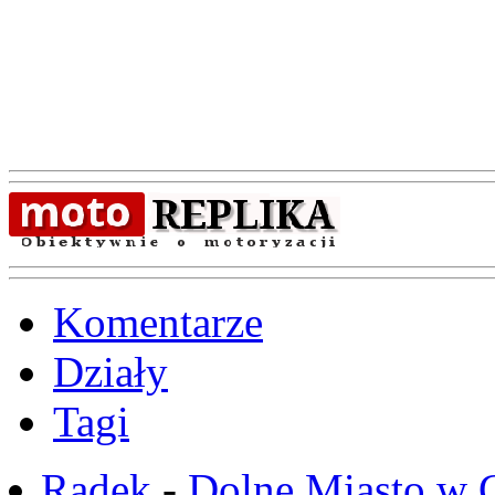
Komentarze
Działy
Tagi
Radek
-
Dolne Miasto w