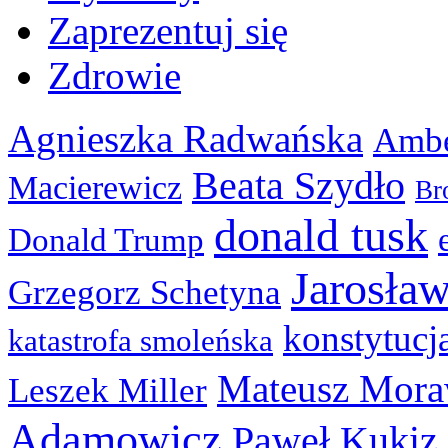
Zaprezentuj się
Zdrowie
Agnieszka Radwańska
Ambe
Beata Szydło
Macierewicz
Br
donald tusk
Donald Trump
Jarosła
Grzegorz Schetyna
konstytucj
katastrofa smoleńska
Mateusz Mora
Leszek Miller
Adamowicz
Paweł Kukiz