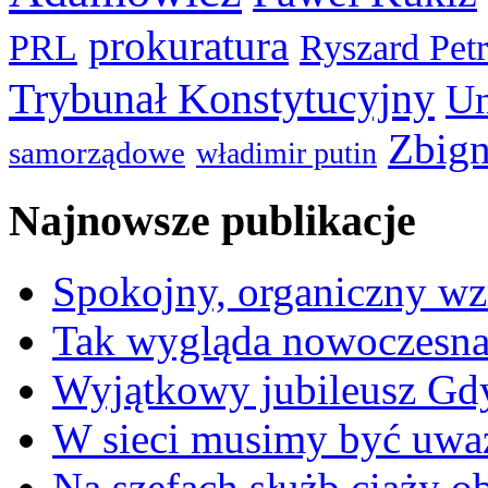
prokuratura
PRL
Ryszard Pet
Trybunał Konstytucyjny
Un
Zbign
samorządowe
władimir putin
Najnowsze publikacje
Spokojny, organiczny wz
Tak wygląda nowoczesna
Wyjątkowy jubileusz Gd
W sieci musimy być uwa
Na szefach służb ciąży 