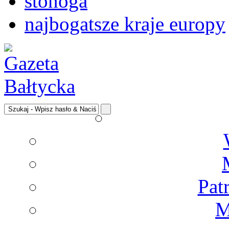
stonoga
najbogatsze kraje europy
Pat
M