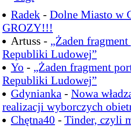
Radek
-
Dolne Miasto w
GROZY!!!
Artuss -
„Żaden fragment 
Republiki Ludowej”
Yo
-
„Żaden fragment port
Republiki Ludowej”
Gdynianka
-
Nowa władza
realizacji wyborczych obiet
Chętna40
-
Tinder, czyli 