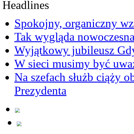
Spokojny, organiczny wz
Tak wygląda nowoczesna
Wyjątkowy jubileusz Gd
W sieci musimy być uwa
Na szefach służb ciąży 
Prezydenta