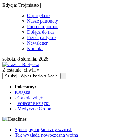
Edycja: Trójmiasto |
O projekcie
Nasze patronaty
Poproś o pomoc
Dołącz do nas
Prześlij artykuł
Newsletter
Kontakt
sobota, 8 sierpnia, 2026
Z ostatniej chwili »
Polecamy:
Książka
-
Galeria zdjęć
-
Polecane książki
-
Medyczne Grono
Spokojny, organiczny wzrost
Tak wygląda nowoczesna wojna