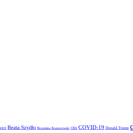
COVID-19
Beata Szydło
wicz
Donald Trump
Bronisław Komorowski
CBA