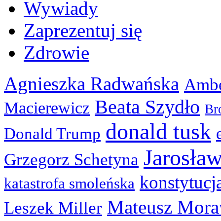
Wywiady
Zaprezentuj się
Zdrowie
Agnieszka Radwańska
Ambe
Beata Szydło
Macierewicz
Br
donald tusk
Donald Trump
Jarosła
Grzegorz Schetyna
konstytucj
katastrofa smoleńska
Mateusz Mora
Leszek Miller