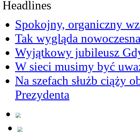
Spokojny, organiczny wz
Tak wygląda nowoczesna
Wyjątkowy jubileusz Gd
W sieci musimy być uwa
Na szefach służb ciąży 
Prezydenta