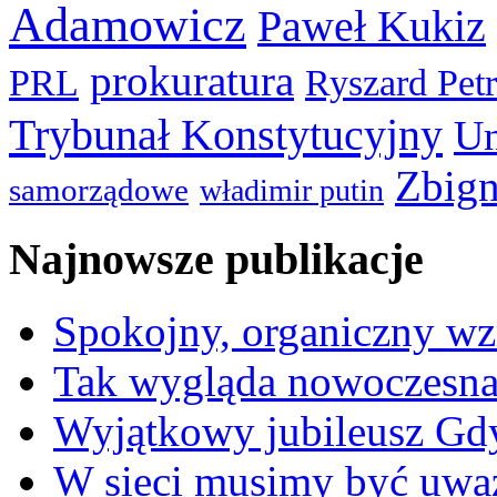
Adamowicz
Paweł Kukiz
prokuratura
PRL
Ryszard Pet
Trybunał Konstytucyjny
Un
Zbign
samorządowe
władimir putin
Najnowsze publikacje
Spokojny, organiczny wz
Tak wygląda nowoczesna
Wyjątkowy jubileusz Gd
W sieci musimy być uwa