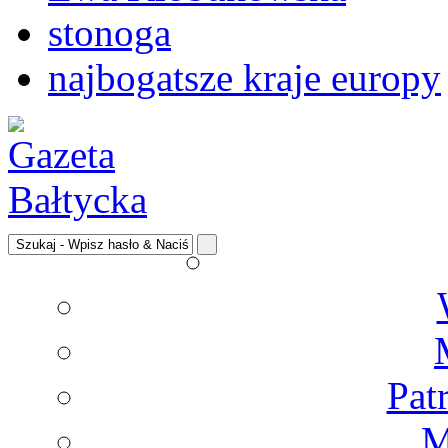
stonoga
najbogatsze kraje europy
Pat
M