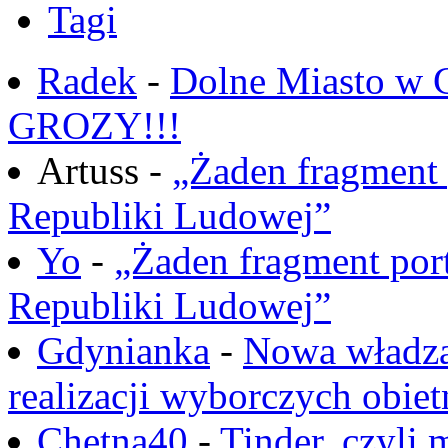
Tagi
Radek
-
Dolne Miasto w
GROZY!!!
Artuss -
„Żaden fragment 
Republiki Ludowej”
Yo
-
„Żaden fragment port
Republiki Ludowej”
Gdynianka
-
Nowa władza
realizacji wyborczych obiet
Chętna40
-
Tinder, czyli 