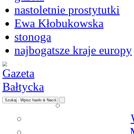
nastoletnie prostytutki
Ewa Kłobukowska
stonoga
najbogatsze kraje europy