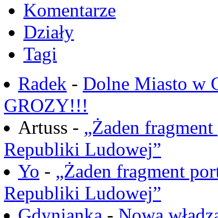
Komentarze
Działy
Tagi
Radek
-
Dolne Miasto w
GROZY!!!
Artuss -
„Żaden fragment 
Republiki Ludowej”
Yo
-
„Żaden fragment port
Republiki Ludowej”
Gdynianka
-
Nowa władza