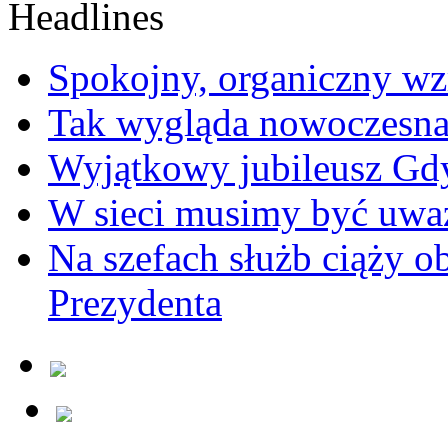
Spokojny, organiczny wz
Tak wygląda nowoczesna
Wyjątkowy jubileusz Gd
W sieci musimy być uwa
Na szefach służb ciąży 
Prezydenta