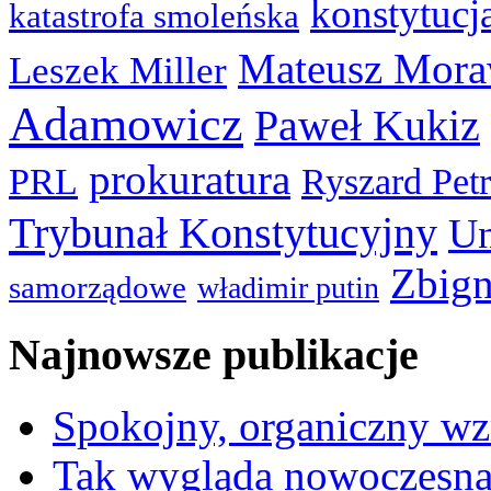
konstytucj
katastrofa smoleńska
Mateusz Mora
Leszek Miller
Adamowicz
Paweł Kukiz
prokuratura
PRL
Ryszard Pet
Trybunał Konstytucyjny
Un
Zbign
samorządowe
władimir putin
Najnowsze publikacje
Spokojny, organiczny wz
Tak wygląda nowoczesna