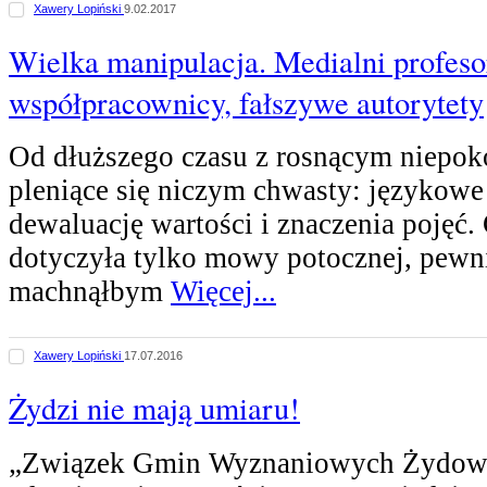
Xawery Lopiński
9.02.2017
Wielka manipulacja. Medialni profesor
współpracownicy, fałszywe autorytety
Od dłuższego czasu z rosnącym niepo
pleniące się niczym chwasty: językowe
dewaluację wartości i znaczenia pojęć.
dotyczyła tylko mowy potocznej, pewn
machnąłbym
Więcej...
Xawery Lopiński
17.07.2016
Żydzi nie mają umiaru!
„Związek Gmin Wyznaniowych Żydows