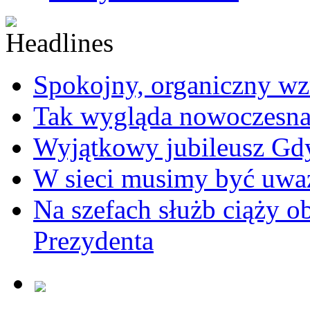
Spokojny, organiczny wz
Tak wygląda nowoczesna
Wyjątkowy jubileusz Gd
W sieci musimy być uwa
Na szefach służb ciąży 
Prezydenta