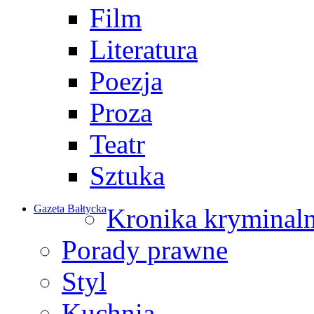
Film
Literatura
Poezja
Proza
Teatr
Sztuka
Gazeta Bałtycka
Kronika kryminal
Porady prawne
Styl
Kuchnia