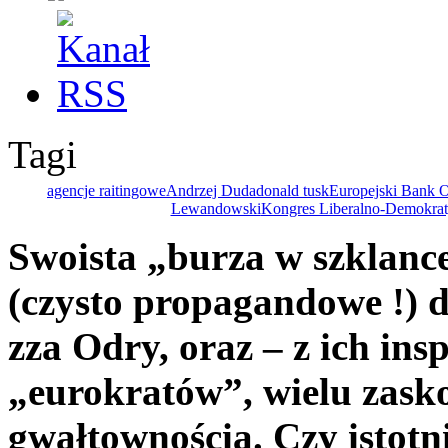
Tagi
agencje raitingowe
Andrzej Duda
donald tusk
Europejski Bank 
Lewandowski
Kongres Liberalno-Demokra
Swoista „burza w szklanc
(czysto propagandowe !) d
zza Odry, oraz – z ich ins
„eurokratów”, wielu zasko
gwałtownością. Czy istotni