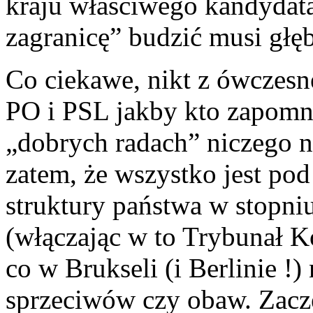
kraju właściwego kandydata
zagranicę” budzić musi głę
Co ciekawe, nikt z ówczes
PO i PSL jakby kto zapomni
„dobrych radach” niczego 
zatem, że wszystko jest pod
struktury państwa w stopn
(włączając w to Trybunał K
co w Brukseli (i Berlinie !)
sprzeciwów czy obaw. Zaczę