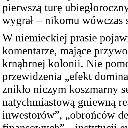
pierwszą turę ubiegłorocz
wygrał – nikomu wówczas s
W niemieckiej prasie pojaw
komentarze, mające przywo
krnąbrnej kolonii. Nie pomo
przewidzenia „efekt domina
znikło niczym koszmarny se
natychmiastową gniewną re
inwestorów”, „obrońców de
finansowych”, „instytucji e