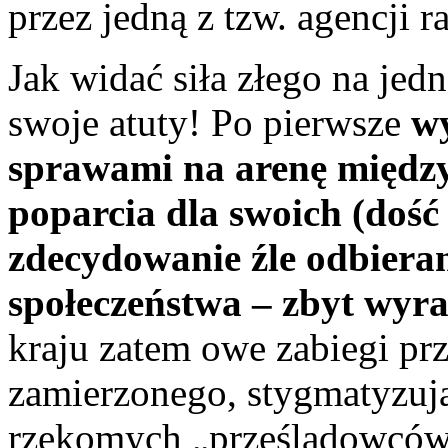
przez jedną z tzw. agencji
Jak widać siła złego na jed
swoje atuty! Po pierwsze
wy
sprawami na arenę międz
poparcia dla swoich (dość 
zdecydowanie źle odbiera
społeczeństwa – zbyt wyr
kraju zatem owe zabiegi pr
zamierzonego, stygmatyzują
rzekomych „prześladowców