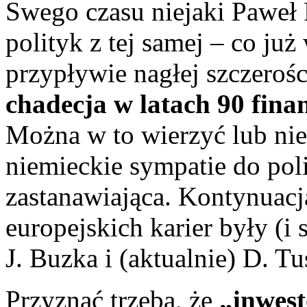
Swego czasu niejaki Paweł 
polityk z tej samej – co już
przypływie nagłej szczeroś
chadecja w latach 90 fina
Można w to wierzyć lub nie
niemieckie sympatie do polit
zastanawiająca. Kontynuac
europejskich karier były (i 
J. Buzka i (aktualnie) D. T
Przyznać trzeba, że
„inwest