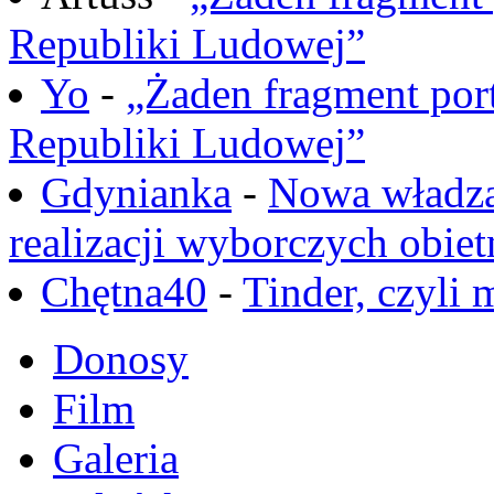
Republiki Ludowej”
Yo
-
„Żaden fragment port
Republiki Ludowej”
Gdynianka
-
Nowa władza
realizacji wyborczych obiet
Chętna40
-
Tinder, czyli 
Donosy
Film
Galeria