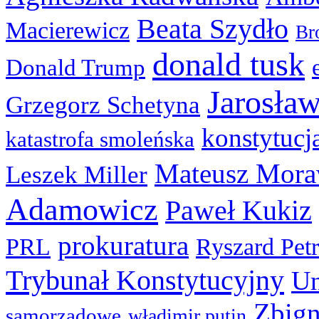
Beata Szydło
Macierewicz
Br
donald tusk
Donald Trump
Jarosła
Grzegorz Schetyna
konstytucj
katastrofa smoleńska
Mateusz Mora
Leszek Miller
Adamowicz
Paweł Kukiz
prokuratura
PRL
Ryszard Pet
Trybunał Konstytucyjny
Un
Zbign
samorządowe
władimir putin