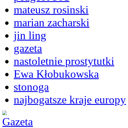
mateusz rosinski
marian zacharski
jin ling
gazeta
nastoletnie prostytutki
Ewa Kłobukowska
stonoga
najbogatsze kraje europy