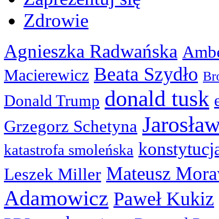
Zdrowie
Agnieszka Radwańska
Ambe
Beata Szydło
Macierewicz
Br
donald tusk
Donald Trump
Jarosła
Grzegorz Schetyna
konstytucj
katastrofa smoleńska
Mateusz Mora
Leszek Miller
Adamowicz
Paweł Kukiz