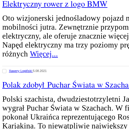
Elektryczny rower z logo BMW
Oto wizjonerski jednośladowy pojazd m
mobilności jutra. Zewnętrznie przypom
elektryczny, ale oferuje znacznie więce
Napęd elektryczny ma trzy poziomy prę
różnych
Więcej...
Xawery Lopiński
5.08.2021
Polak zdobył Puchar Świata w Szacha
Polski szachista, dwudziestotrzyletni 
wygrał Puchar Świata w Szachach. W 
pokonał Ukraińca reprezentującego Rosj
Karjakina. To niewątpliwie największy