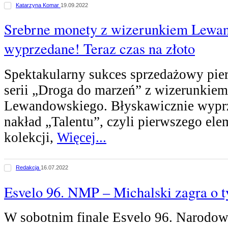
Katarzyna Komar
19.09.2022
Srebrne monety z wizerunkiem Lewa
wyprzedane! Teraz czas na złoto
Spektakularny sukces sprzedażowy pie
serii „Droga do marzeń” z wizerunkiem
Lewandowskiego. Błyskawicznie wyprze
nakład „Talentu”, czyli pierwszego ele
kolekcji,
Więcej...
Redakcja
16.07.2022
Esvelo 96. NMP – Michalski zagra o ty
W sobotnim finale Esvelo 96. Narodo