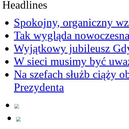
Spokojny, organiczny wz
Tak wygląda nowoczesna
Wyjątkowy jubileusz Gd
W sieci musimy być uwa
Na szefach służb ciąży 
Prezydenta