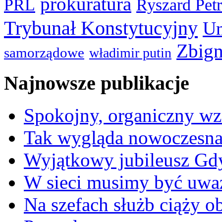
prokuratura
PRL
Ryszard Pet
Trybunał Konstytucyjny
Un
Zbign
samorządowe
władimir putin
Najnowsze publikacje
Spokojny, organiczny wz
Tak wygląda nowoczesna
Wyjątkowy jubileusz Gd
W sieci musimy być uwa
Na szefach służb ciąży 