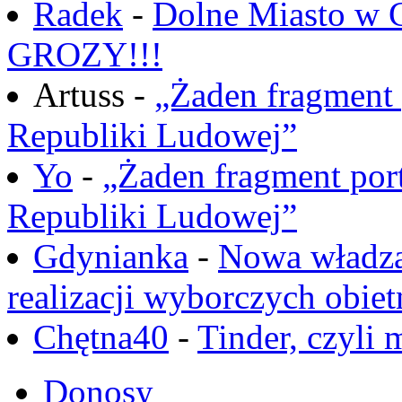
Radek
-
Dolne Miasto w
GROZY!!!
Artuss -
„Żaden fragment 
Republiki Ludowej”
Yo
-
„Żaden fragment port
Republiki Ludowej”
Gdynianka
-
Nowa władza
realizacji wyborczych obiet
Chętna40
-
Tinder, czyli 
Donosy