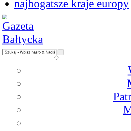
najbogatsze kraje europy
Pat
M