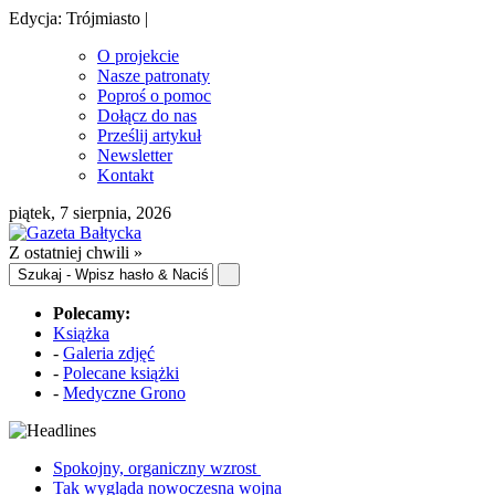
Edycja: Trójmiasto |
O projekcie
Nasze patronaty
Poproś o pomoc
Dołącz do nas
Prześlij artykuł
Newsletter
Kontakt
piątek, 7 sierpnia, 2026
Z ostatniej chwili »
Polecamy:
Książka
-
Galeria zdjęć
-
Polecane książki
-
Medyczne Grono
Spokojny, organiczny wzrost
Tak wygląda nowoczesna wojna