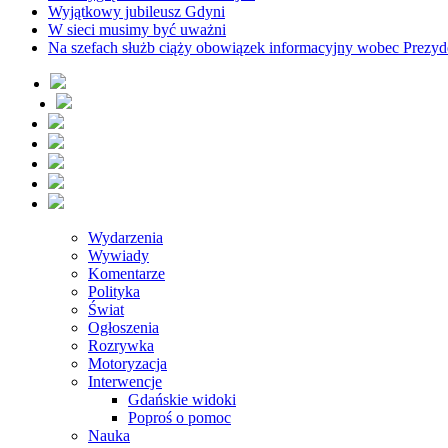
Wyjątkowy jubileusz Gdyni
W sieci musimy być uważni
Na szefach służb ciąży obowiązek informacyjny wobec Prezyd
Wydarzenia
Wywiady
Komentarze
Polityka
Świat
Ogłoszenia
Rozrywka
Motoryzacja
Interwencje
Gdańskie widoki
Poproś o pomoc
Nauka