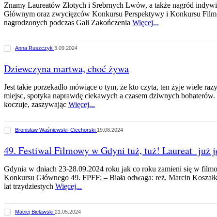
Znamy Laureatów Złotych i Srebrnych Lwów, a także nagród indyw
Głównym oraz zwycięzców Konkursu Perspektywy i Konkursu Fil
nagrodzonych podczas Gali Zakończenia
Więcej...
Anna Ruszczyk
3.09.2024
Dziewczyna martwa, choć żywa
Jest takie porzekadło mówiące o tym, że kto czyta, ten żyje wiele raz
miejsc, spotyka naprawdę ciekawych a czasem dziwnych bohaterów. K
koczuje, zaszywając
Więcej...
Bronisław Waśniewski–Ciechorski
19.08.2024
49. Festiwal Filmowy w Gdyni tuż, tuż! Laureat już j
Gdynia w dniach 23-28.09.2024 roku jak co roku zamieni się w filmo
Konkursu Głównego 49. FPFF: – Biała odwaga: reż. Marcin Koszałk
lat trzydziestych
Więcej...
Maciej Bielawski
21.05.2024