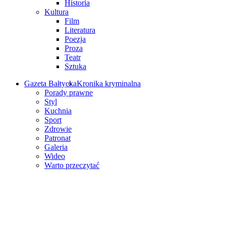
Historia
Kultura
Film
Literatura
Poezja
Proza
Teatr
Sztuka
Gazeta Bałtycka
Kronika kryminalna
Porady prawne
Styl
Kuchnia
Sport
Zdrowie
Patronat
Galeria
Wideo
Warto przeczytać