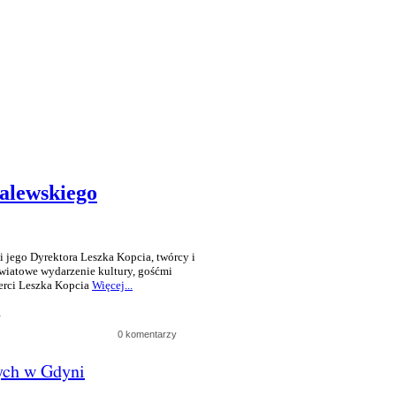
alewskiego
i jego Dyrektora Leszka Kopcia, twórcy i
światowe wydarzenie kultury, gośćmi
ierci Leszka Kopcia
Więcej...
u
0 komentarzy
ych w Gdyni