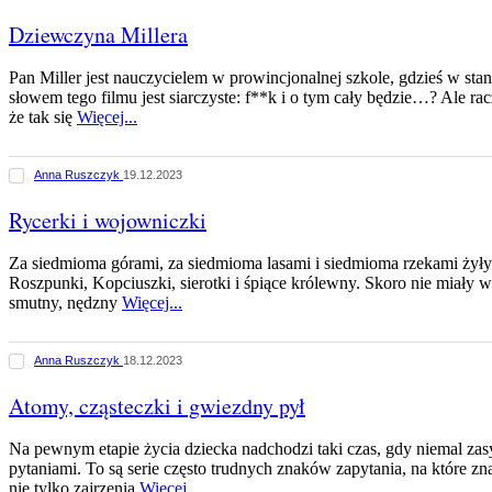
Dziewczyna Millera
Pan Miller jest nauczycielem w prowincjonalnej szkole, gdzieś w st
słowem tego filmu jest siarczyste: f**k i o tym cały będzie…? Ale ra
że tak się
Więcej...
Anna Ruszczyk
19.12.2023
Rycerki i wojowniczki
Za siedmioma górami, za siedmioma lasami i siedmioma rzekami żyły
Roszpunki, Kopciuszki, sierotki i śpiące królewny. Skoro nie miały wy
smutny, nędzny
Więcej...
Anna Ruszczyk
18.12.2023
Atomy, cząsteczki i gwiezdny pył
Na pewnym etapie życia dziecka nadchodzi taki czas, gdy niemal za
pytaniami. To są serie często trudnych znaków zapytania, na które 
nie tylko zajrzenia
Więcej...