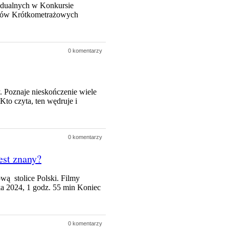
idualnych w Konkursie
mów Krótkometrażowych
0 komentarzy
y. Poznaje nieskończenie wiele
to czyta, ten wędruje i
0 komentarzy
est znany?
wą stolice Polski. Filmy
a 2024, 1 godz. 55 min Koniec
0 komentarzy