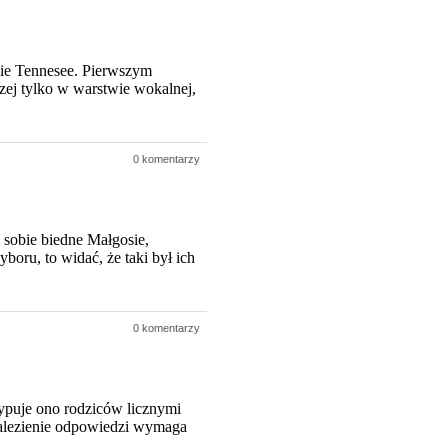
anie Tennesee. Pierwszym
czej tylko w warstwie wokalnej,
0 komentarzy
 sobie biedne Małgosie,
boru, to widać, że taki był ich
0 komentarzy
sypuje ono rodziców licznymi
znalezienie odpowiedzi wymaga