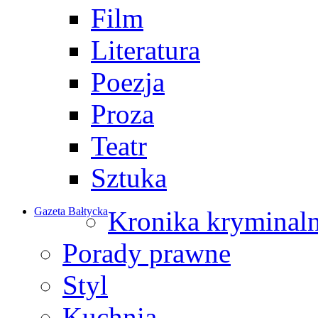
Film
Literatura
Poezja
Proza
Teatr
Sztuka
Gazeta Bałtycka
Kronika kryminal
Porady prawne
Styl
Kuchnia