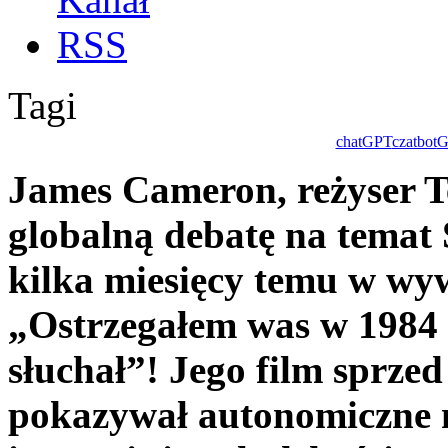
Tagi
chatGPT
czatbot
G
James Cameron, reżyser T
globalną debatę na temat 
kilka miesięcy temu w wy
„Ostrzegałem was w 1984 r
słuchał”! Jego film sprzed 
pokazywał autonomiczne 