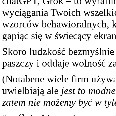
chatGPT, Grok – to wyrafin
wyciągania Twoich wszelk
wzorców behawioralnych, 
gapiąc się w świecący ekran
Skoro ludzkość bezmyślnie
paszczy i oddaje wolność z
(Notabene wiele firm używa
uwielbiają ale
jest to modne,
zatem nie możemy być w tyl