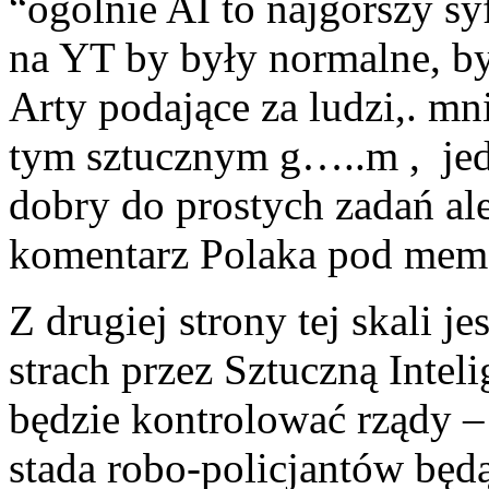
“ogólnie AI to najgorszy sy
na YT by były normalne, by 
Arty podające za ludzi,. mn
tym sztucznym g…..m , jedy
dobry do prostych zadań a
komentarz Polaka pod me
Z drugiej strony tej skali j
strach przez Sztuczną Intel
będzie kontrolować rządy – o
stada robo-policjantów będ