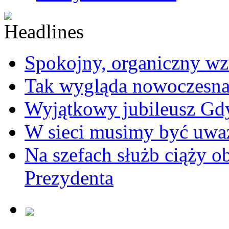
Spokojny, organiczny wz
Tak wygląda nowoczesna
Wyjątkowy jubileusz Gd
W sieci musimy być uwa
Na szefach służb ciąży 
Prezydenta