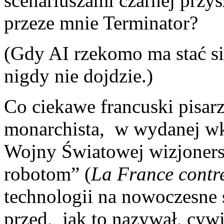
scenariuszami czarnej przy
przeze mnie Terminator?
(Gdy AI rzekomo ma stać s
nigdy nie dojdzie.)
Co ciekawe francuski pisarz
monarchista, w wydanej w
Wojny Światowej wizjonersk
robotom” (
La France contre
technologii na nowoczesne 
przed, jak to nazywał, cy