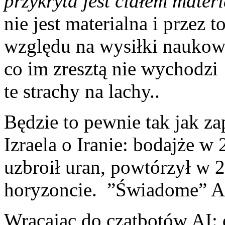
przykryta jest ciałem mater
nie jest materialna i przez
względu na wysiłki nauko
co im zresztą nie wychodzi 
te strachy na lachy..
Będzie to pewnie tak jak z
Izraela o Iranie: bodajże w 
uzbroił uran, powtórzył w 20
horyzoncie. ”Świadome” AI t
Wracając do czatbotów AI: d