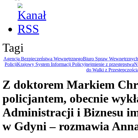
Tagi
Agencja Bezpieczeństwa Wewnętrznego
Biuro Spraw Wewnętrznyc
Policji
Krajowy System Informacji Policyjnej
mienie z przestępstwa
N
do Walki z Przestępczośc
Z doktorem Markiem Ch
policjantem, obecnie wyk
Administracji i Biznesu 
w Gdyni – rozmawia Anna