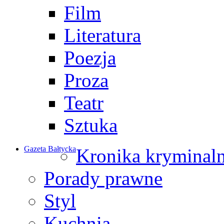
Film
Literatura
Poezja
Proza
Teatr
Sztuka
Gazeta Bałtycka
Kronika kryminal
Porady prawne
Styl
Kuchnia