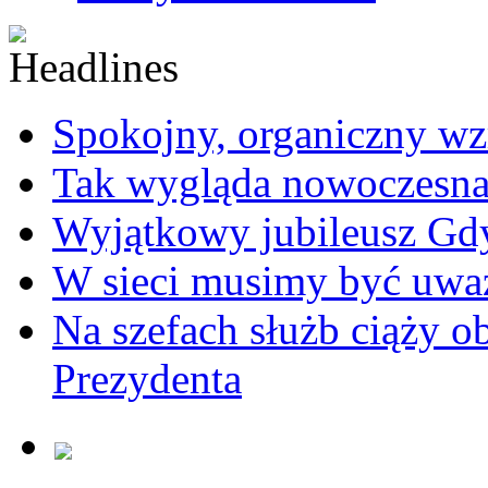
Spokojny, organiczny wz
Tak wygląda nowoczesna
Wyjątkowy jubileusz Gd
W sieci musimy być uwa
Na szefach służb ciąży 
Prezydenta