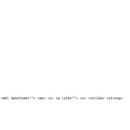
 <del datetime=""> <em> <i> <q cite=""> <s> <strike> <strong>