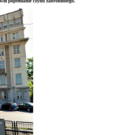
hwili popełnianie czynu zabronionego.