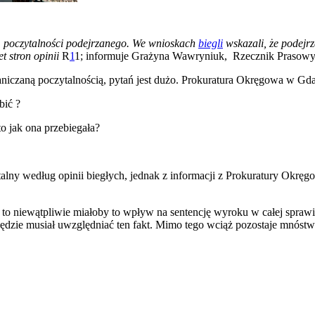
cą poczytalności podejrzanego. We wnioskach
biegli
wskazali, że podejr
t stron opinii
R
1
1; informuje Grażyna Wawryniuk, Rzecznik Prasow
raniczaną poczytalnością, pytań jest dużo. Prokuratura Okręgowa w G
bić ?
o jak ona przebiegała?
talny według opinii biegłych, jednak z informacji z Prokuratury Okr
, to niewątpliwie miałoby to wpływ na sentencję wyroku w całej spraw
dzie musiał uwzględniać ten fakt. Mimo tego wciąż pozostaje mnóstw