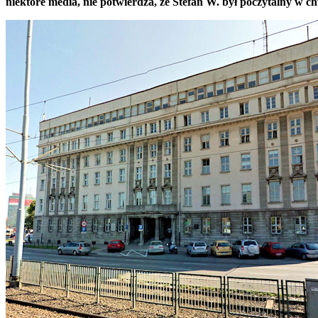
niektóre media, nie potwierdza, że Stefan W. był poczytalny w c