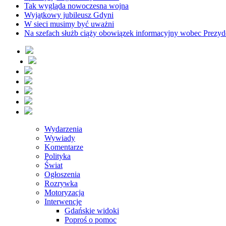
Tak wygląda nowoczesna wojna
Wyjątkowy jubileusz Gdyni
W sieci musimy być uważni
Na szefach służb ciąży obowiązek informacyjny wobec Prezyd
Wydarzenia
Wywiady
Komentarze
Polityka
Świat
Ogłoszenia
Rozrywka
Motoryzacja
Interwencje
Gdańskie widoki
Poproś o pomoc