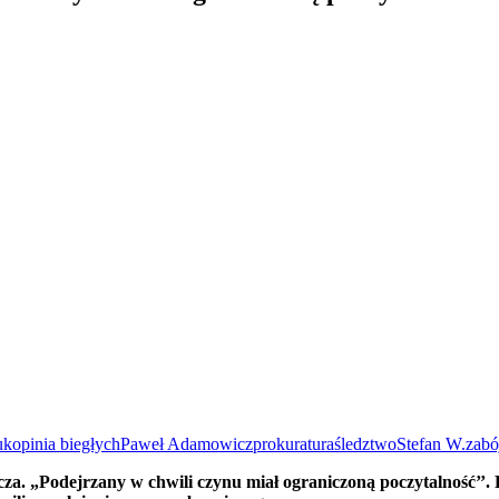
uk
opinia biegłych
Paweł Adamowicz
prokuratura
śledztwo
Stefan W.
zab
. „Podejrzany w chwili czynu miał ograniczoną poczytalność’’