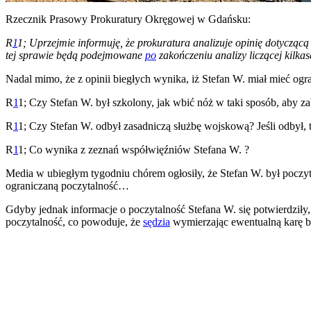
Rzecznik Prasowy Prokuratury Okręgowej w Gdańsku:
R
1
1; Uprzejmie informuję, że prokuratura analizuje opinię dotyczą
tej sprawie będą podejmowane
po
zakończeniu analizy liczącej kilkase
Nadal mimo, że z opinii biegłych wynika, iż Stefan W. miał mieć og
R
1
1; Czy Stefan W. był szkolony, jak wbić nóż w taki sposób, aby za
R
1
1; Czy Stefan W. odbył zasadniczą służbę wojskową? Jeśli odbył, t
R
1
1; Co wynika z zeznań współwięźniów Stefana W. ?
Media w ubiegłym tygodniu chórem ogłosiły, że Stefan W. był poczy
ograniczaną poczytalność…
Gdyby jednak informacje o poczytalność Stefana W. się potwierdziły
poczytalność, co powoduje, że
sędzia
wymierzając ewentualną karę bę