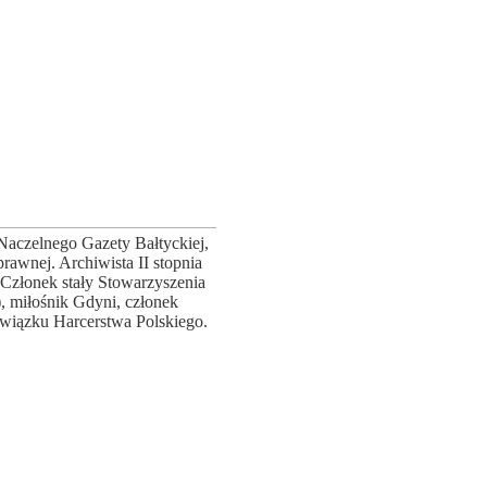
Naczelnego Gazety Bałtyckiej,
prawnej. Archiwista II stopnia
złonek stały Stowarzyszenia
, miłośnik Gdyni, członek
wiązku Harcerstwa Polskiego.