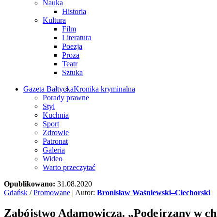
Nauka
Historia
Kultura
Film
Literatura
Poezja
Proza
Teatr
Sztuka
Gazeta Bałtycka
Kronika kryminalna
Porady prawne
Styl
Kuchnia
Sport
Zdrowie
Patronat
Galeria
Wideo
Warto przeczytać
Opublikowano:
31.08.2020
Gdańsk
/
Promowane
| Autor:
Bronisław Waśniewski–Ciechorski
Zabójstwo Adamowicza. „Podejrzany w chw