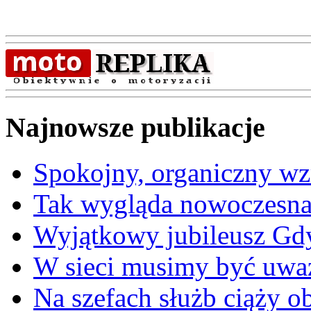
Najnowsze publikacje
Spokojny, organiczny wz
Tak wygląda nowoczesna
Wyjątkowy jubileusz Gd
W sieci musimy być uwa
Na szefach służb ciąży 