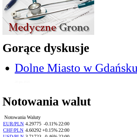
Gorące dyskusje
Dolne Miasto w Gdańs
28 gru 2020
Notowania walut
Notowania Waluty
EUR/PLN
4.29775
-0.11%
22:00
CHF/PLN
4.60292
+0.15%
22:00
USD/PLN
3.71723
-0.46%
22:00