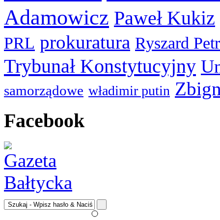
Adamowicz
Paweł Kukiz
prokuratura
PRL
Ryszard Pet
Trybunał Konstytucyjny
Un
Zbign
samorządowe
władimir putin
Facebook