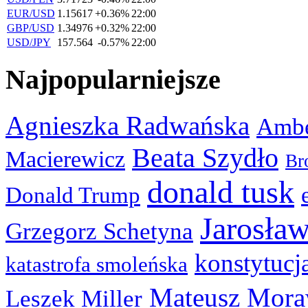
EUR/USD
1.15617
+0.36%
22:00
GBP/USD
1.34976
+0.32%
22:00
USD/JPY
157.564
-0.57%
22:00
Najpopularniejsze
Agnieszka Radwańska
Ambe
Beata Szydło
Macierewicz
Br
donald tusk
Donald Trump
Jarosła
Grzegorz Schetyna
konstytucj
katastrofa smoleńska
Mateusz Mora
Leszek Miller