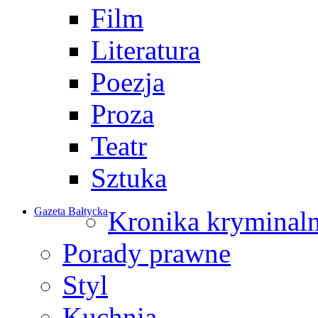
Film
Literatura
Poezja
Proza
Teatr
Sztuka
Gazeta Bałtycka
Kronika kryminal
Porady prawne
Styl
Kuchnia