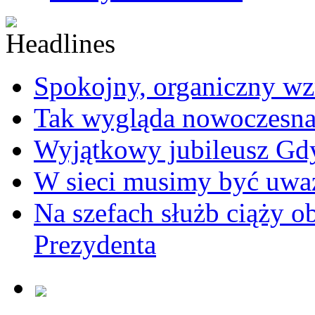
Spokojny, organiczny wz
Tak wygląda nowoczesna
Wyjątkowy jubileusz Gd
W sieci musimy być uwa
Na szefach służb ciąży 
Prezydenta