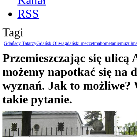
Tagi
Gdańscy Tatarzy
Gdańsk Oliwa
gdański meczet
mahometanie
muzułma
Przemieszczając się ulic
możemy napotkać się na d
wyznań. Jak to możliwe? W
takie pytanie.