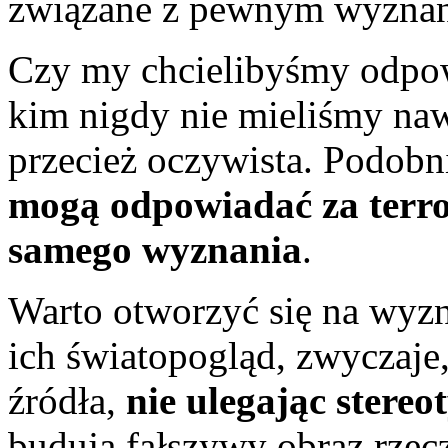
związane z pewnym wyznan
Czy my chcielibyśmy odpow
kim nigdy nie mieliśmy na
przecież oczywista. Podobn
mogą odpowiadać za terro
samego wyznania
.
Warto otworzyć się na wyz
ich światopogląd, zwyczaje,
źródła,
nie ulegając stere
budują fałszywy obraz rzec