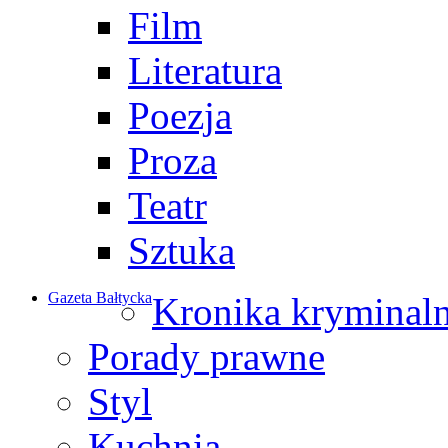
Film
Literatura
Poezja
Proza
Teatr
Sztuka
Gazeta Bałtycka
Kronika kryminal
Porady prawne
Styl
Kuchnia