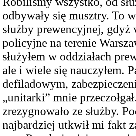
Robiliśmy wszystko, od słu
odbywały się musztry. To w
służby prewencyjnej, gdyż 
policyjne na terenie Warsza
służyłem w oddziałach prew
ale i wiele się nauczyłem. P
defiladowym, zabezpieczeni
„unitarki” mnie przeczołgał
zrezygnowało ze służby. Po
najbardziej utkwił mi fakt 