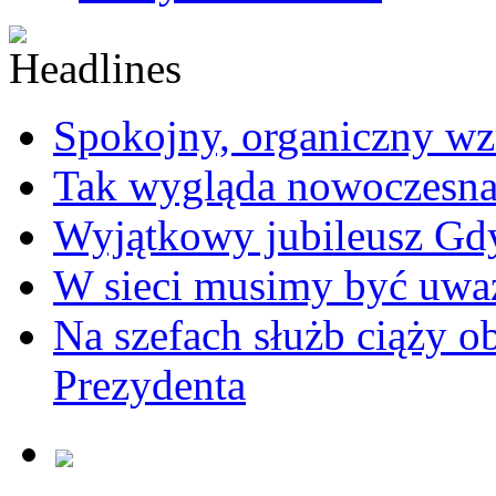
Spokojny, organiczny wz
Tak wygląda nowoczesna
Wyjątkowy jubileusz Gd
W sieci musimy być uwa
Na szefach służb ciąży 
Prezydenta