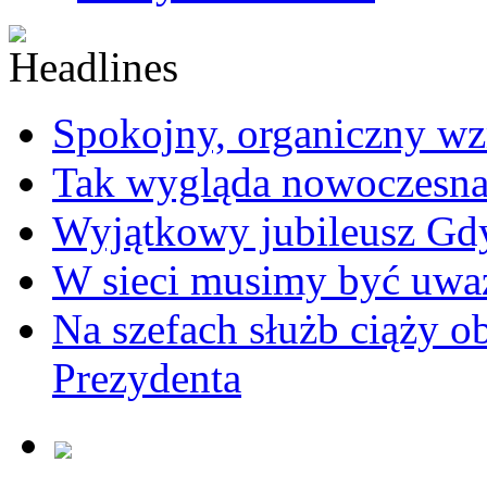
Spokojny, organiczny wz
Tak wygląda nowoczesna
Wyjątkowy jubileusz Gd
W sieci musimy być uwa
Na szefach służb ciąży 
Prezydenta