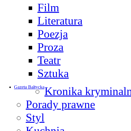
Film
Literatura
Poezja
Proza
Teatr
Sztuka
Gazeta Bałtycka
Kronika kryminal
Porady prawne
Styl
Kuchnia