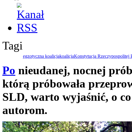
Tagi
egzotyczna koalicja
koalicja
Konstytucja Rzeczypospolitej P
Po
nieudanej, nocnej prób
którą próbowała przeprow
SLD, warto wyjaśnić, o co
autorom.