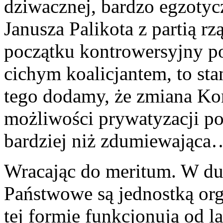
dziwacznej, bardzo egzotycz
Janusza Palikota z partią r
początku kontrowersyjny pos
cichym koalicjantem, to s
tego dodamy, że zmiana Kon
możliwości prywatyzacji pol
bardziej niż zdumiewająca
Wracając do meritum. W d
Państwowe są jednostką org
tej formie funkcjonują od l