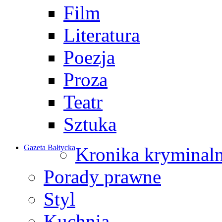
Film
Literatura
Poezja
Proza
Teatr
Sztuka
Gazeta Bałtycka
Kronika kryminal
Porady prawne
Styl
Kuchnia