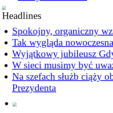
Spokojny, organiczny wz
Tak wygląda nowoczesna
Wyjątkowy jubileusz Gd
W sieci musimy być uwa
Na szefach służb ciąży 
Prezydenta