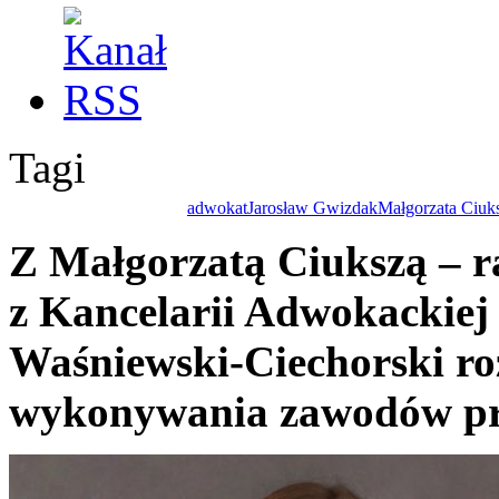
Tagi
adwokat
Jarosław Gwizdak
Małgorzata Ciuk
Z Małgorzatą Ciukszą – 
z Kancelarii Adwokackiej
Waśniewski-Ciechorski ro
wykonywania zawodów pr