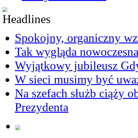
Spokojny, organiczny wz
Tak wygląda nowoczesna
Wyjątkowy jubileusz Gd
W sieci musimy być uwa
Na szefach służb ciąży 
Prezydenta