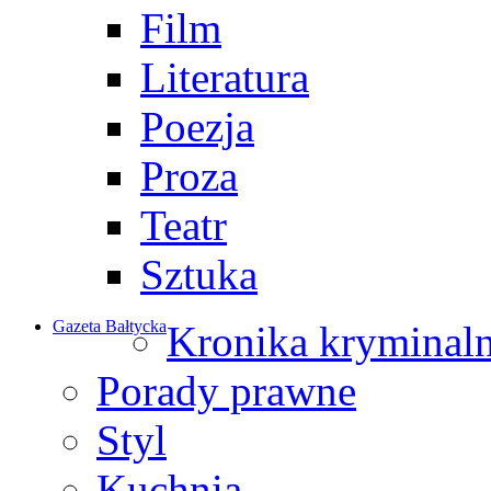
Film
Literatura
Poezja
Proza
Teatr
Sztuka
Gazeta Bałtycka
Kronika kryminal
Porady prawne
Styl
Kuchnia