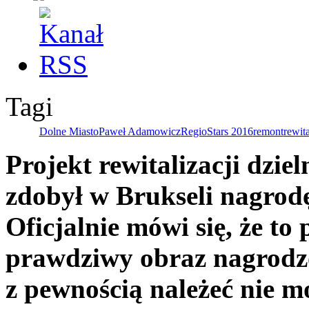
Tagi
Dolne Miasto
Paweł Adamowicz
RegioStars 2016
remont
rewita
Projekt rewitalizacji dzi
zdobył w Brukseli nagrod
Oficjalnie mówi się, że t
prawdziwy obraz nagrodzo
z pewnością należeć nie 