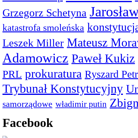
Jarosła
Grzegorz Schetyna
konstytucj
katastrofa smoleńska
Mateusz Mora
Leszek Miller
Adamowicz
Paweł Kukiz
prokuratura
PRL
Ryszard Pet
Trybunał Konstytucyjny
Un
Zbign
samorządowe
władimir putin
Facebook