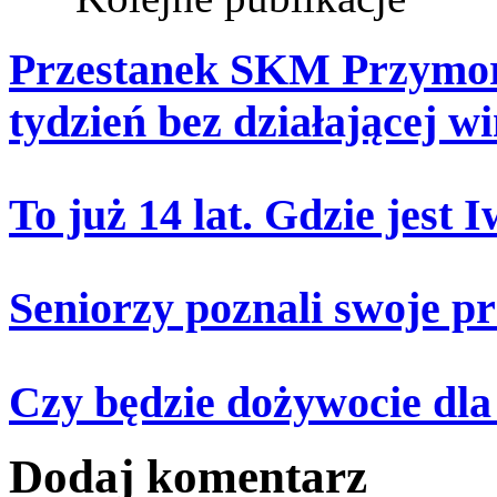
Przestanek SKM Przymorz
tydzień bez działającej w
To już 14 lat. Gdzie jest
Seniorzy poznali swoje p
Czy będzie dożywocie dla
Dodaj komentarz