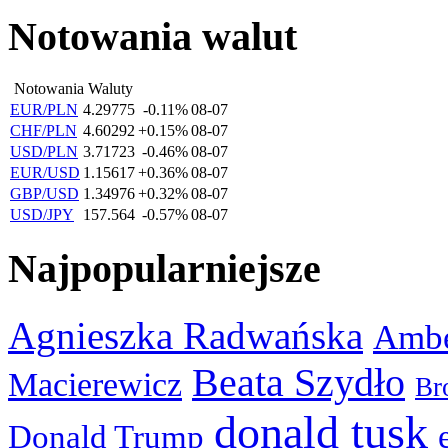
Notowania walut
Notowania Waluty
EUR/PLN
4.29775
-0.11%
08-07
CHF/PLN
4.60292
+0.15%
08-07
USD/PLN
3.71723
-0.46%
08-07
EUR/USD
1.15617
+0.36%
08-07
GBP/USD
1.34976
+0.32%
08-07
USD/JPY
157.564
-0.57%
08-07
Najpopularniejsze
Agnieszka Radwańska
Ambe
Beata Szydło
Macierewicz
Br
donald tusk
Donald Trump