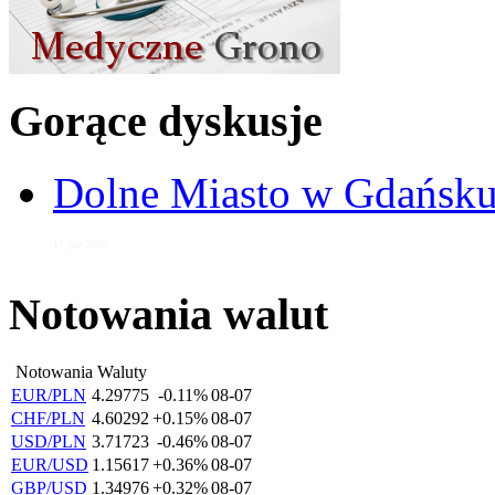
Gorące dyskusje
Dolne Miasto w Gdańs
17 gru 2022
Notowania walut
Notowania Waluty
EUR/PLN
4.29775
-0.11%
08-07
CHF/PLN
4.60292
+0.15%
08-07
USD/PLN
3.71723
-0.46%
08-07
EUR/USD
1.15617
+0.36%
08-07
GBP/USD
1.34976
+0.32%
08-07