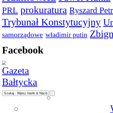
prokuratura
PRL
Ryszard Pet
Trybunał Konstytucyjny
Un
Zbign
samorządowe
władimir putin
Facebook