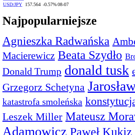
USD/JPY
157.564
-0.57%
08-07
Najpopularniejsze
Agnieszka Radwańska
Ambe
Beata Szydło
Macierewicz
Br
donald tusk
Donald Trump
Jarosła
Grzegorz Schetyna
konstytucj
katastrofa smoleńska
Mateusz Mora
Leszek Miller
Adamowicz
Paweł Kukiz