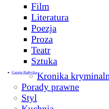
Film
Literatura
Poezja
Proza
Teatr
Sztuka
Gazeta Bałtycka
Kronika kryminal
Porady prawne
Styl
Kuchnia