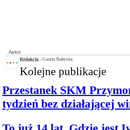
Autor
Redakcja
- Gazeta Bałtycka
Kolejne publikacje
Przestanek SKM Przymorz
tydzień bez działającej w
To już 14 lat. Gdzie jest