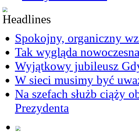
Spokojny, organiczny wz
Tak wygląda nowoczesna
Wyjątkowy jubileusz Gd
W sieci musimy być uwa
Na szefach służb ciąży 
Prezydenta