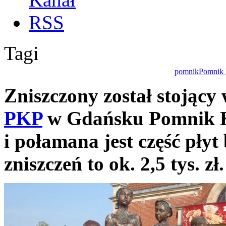
Tagi
pomnik
Pomnik 
Zniszczony został stojąc
PKP
w Gdańsku Pomnik K
i połamana jest część pły
zniszczeń to ok. 2,5 tys. zł.