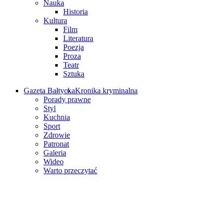
Nauka
Historia
Kultura
Film
Literatura
Poezja
Proza
Teatr
Sztuka
Gazeta Bałtycka
Kronika kryminalna
Porady prawne
Styl
Kuchnia
Sport
Zdrowie
Patronat
Galeria
Wideo
Warto przeczytać