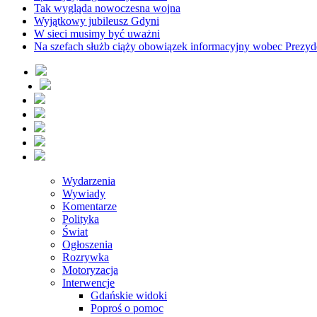
Tak wygląda nowoczesna wojna
Wyjątkowy jubileusz Gdyni
W sieci musimy być uważni
Na szefach służb ciąży obowiązek informacyjny wobec Prezyd
Wydarzenia
Wywiady
Komentarze
Polityka
Świat
Ogłoszenia
Rozrywka
Motoryzacja
Interwencje
Gdańskie widoki
Poproś o pomoc