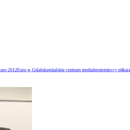
uro 2012
Euro w Gdańsku
gdańskie centrum medialne
niemieccy piłkar