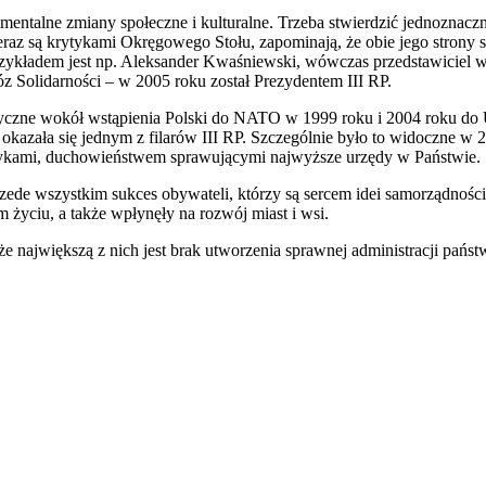
mentalne zmiany społeczne i kulturalne. Trzeba stwierdzić jednoznaczni
teraz są krytykami Okręgowego Stołu, zapominają, że obie jego strony s
przykładem jest np. Aleksander Kwaśniewski, wówczas przedstawiciel 
z Solidarności – w 2005 roku został Prezydentem III RP.
lityczne wokół wstąpienia Polski do NATO w 1999 roku i 2004 roku do 
kazała się jednym z filarów III RP. Szczególnie było to widoczne w 2
tykami, duchowieństwem sprawującymi najwyższe urzędy w Państwie.
przede wszystkim sukces obywateli, którzy są sercem idei samorządności
 życiu, a także wpłynęły na rozwój miast i wsi.
że największą z nich jest brak utworzenia sprawnej administracji państ