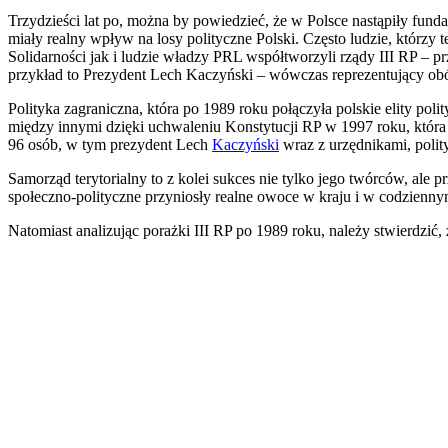
Trzydzieści lat po, można by powiedzieć, że w Polsce nastąpiły funda
miały realny wpływ na losy polityczne Polski. Często ludzie, którzy 
Solidarności jak i ludzie władzy PRL współtworzyli rządy III RP – 
przykład to Prezydent Lech Kaczyński – wówczas reprezentujący obó
Polityka zagraniczna, która po 1989 roku połączyła polskie elity po
między innymi dzięki uchwaleniu Konstytucji RP w 1997 roku, która o
96 osób, w tym prezydent Lech
Kaczyński
wraz z urzędnikami, poli
Samorząd terytorialny to z kolei sukces nie tylko jego twórców, ale 
społeczno-polityczne przyniosły realne owoce w kraju i w codziennym
Natomiast analizując porażki III RP po 1989 roku, należy stwierdzić, 