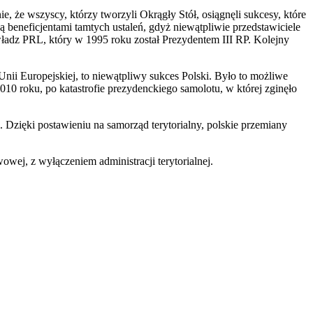
e, że wszyscy, którzy tworzyli Okrągły Stół, osiągnęli sukcesy, które
ą beneficjentami tamtych ustaleń, gdyż niewątpliwie przedstawiciele
władz PRL, który w 1995 roku został Prezydentem III RP. Kolejny
Unii Europejskiej, to niewątpliwy sukces Polski. Było to możliwe
010 roku, po katastrofie prezydenckiego samolotu, w której zginęło
. Dzięki postawieniu na samorząd terytorialny, polskie przemiany
wowej, z wyłączeniem administracji terytorialnej.