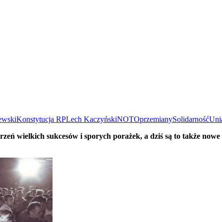
ewski
Konstytucja RP
Lech Kaczyński
NOTO
przemiany
Solidarność
Uni
trzeń wielkich sukcesów i sporych porażek, a dziś są to także nowe