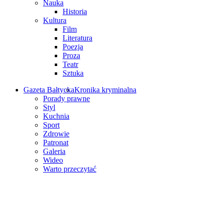
Nauka
Historia
Kultura
Film
Literatura
Poezja
Proza
Teatr
Sztuka
Gazeta Bałtycka
Kronika kryminalna
Porady prawne
Styl
Kuchnia
Sport
Zdrowie
Patronat
Galeria
Wideo
Warto przeczytać