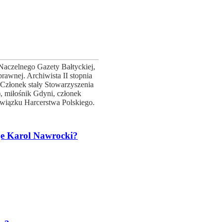
Naczelnego Gazety Bałtyckiej,
prawnej. Archiwista II stopnia
złonek stały Stowarzyszenia
, miłośnik Gdyni, członek
wiązku Harcerstwa Polskiego.
je Karol Nawrocki?