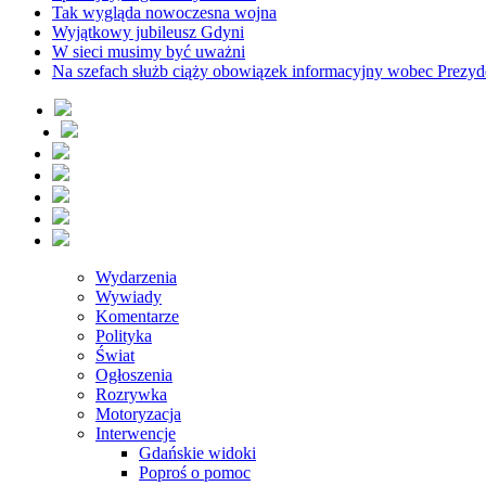
Tak wygląda nowoczesna wojna
Wyjątkowy jubileusz Gdyni
W sieci musimy być uważni
Na szefach służb ciąży obowiązek informacyjny wobec Prezyd
Wydarzenia
Wywiady
Komentarze
Polityka
Świat
Ogłoszenia
Rozrywka
Motoryzacja
Interwencje
Gdańskie widoki
Poproś o pomoc