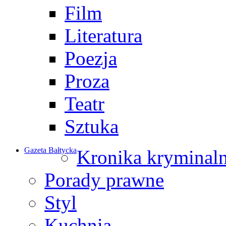
Film
Literatura
Poezja
Proza
Teatr
Sztuka
Gazeta Bałtycka
Kronika kryminal
Porady prawne
Styl
Kuchnia