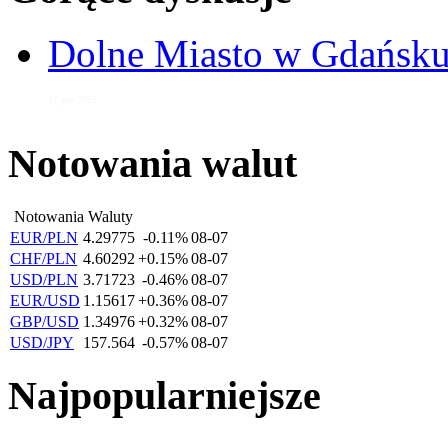
Dolne Miasto w Gdańs
17 gru 2022
Notowania walut
Notowania Waluty
EUR/PLN
4.29775
-0.11%
08-07
CHF/PLN
4.60292
+0.15%
08-07
USD/PLN
3.71723
-0.46%
08-07
EUR/USD
1.15617
+0.36%
08-07
GBP/USD
1.34976
+0.32%
08-07
USD/JPY
157.564
-0.57%
08-07
Najpopularniejsze