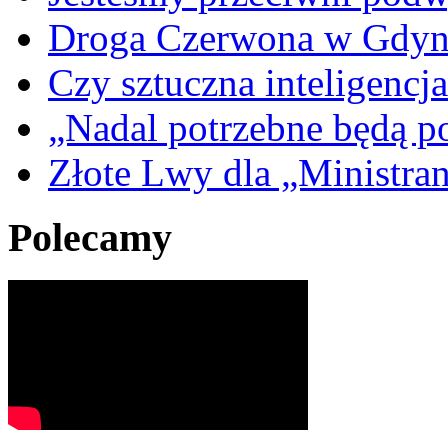
Droga Czerwona w Gdyn
Czy sztuczna inteligencja
„Nadal potrzebne będą po
Złote Lwy dla „Ministra
Polecamy