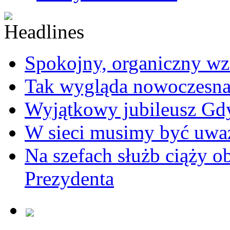
Spokojny, organiczny wz
Tak wygląda nowoczesna
Wyjątkowy jubileusz Gd
W sieci musimy być uwa
Na szefach służb ciąży 
Prezydenta