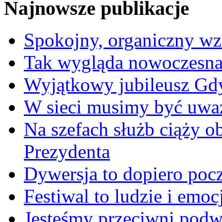
Najnowsze publikacje
Spokojny, organiczny wz
Tak wygląda nowoczesna
Wyjątkowy jubileusz Gd
W sieci musimy być uwa
Na szefach służb ciąży 
Prezydenta
Dywersja to dopiero poc
Festiwal to ludzie i emoc
Jesteśmy przeciwni podw