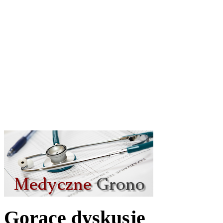
Gorące dyskusje