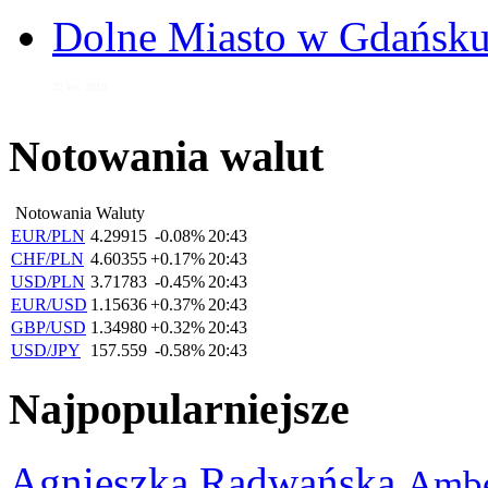
Dolne Miasto w Gdańs
27 kw. 2018
Notowania walut
Notowania Waluty
EUR/PLN
4.29915
-0.08%
20:43
CHF/PLN
4.60355
+0.17%
20:43
USD/PLN
3.71783
-0.45%
20:43
EUR/USD
1.15636
+0.37%
20:43
GBP/USD
1.34980
+0.32%
20:43
USD/JPY
157.559
-0.58%
20:43
Najpopularniejsze
Agnieszka Radwańska
Ambe