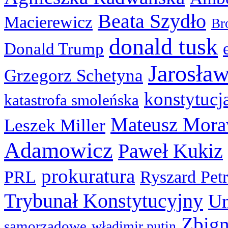
Beata Szydło
Macierewicz
Br
donald tusk
Donald Trump
Jarosła
Grzegorz Schetyna
konstytucj
katastrofa smoleńska
Mateusz Mora
Leszek Miller
Adamowicz
Paweł Kukiz
prokuratura
PRL
Ryszard Pet
Trybunał Konstytucyjny
Un
Zbign
samorządowe
władimir putin