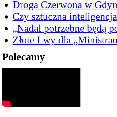
Droga Czerwona w Gdyn
Czy sztuczna inteligencja
„Nadal potrzebne będą po
Złote Lwy dla „Ministra
Polecamy