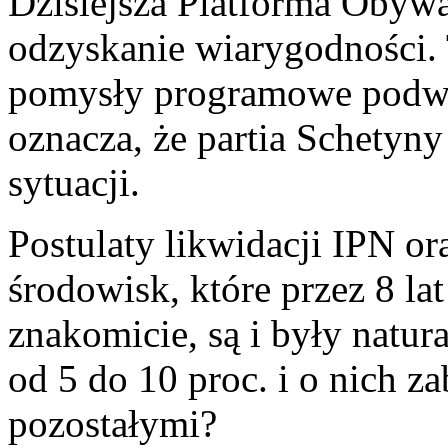
Dzisiejsza Platforma Obywa
odzyskanie wiarygodności. T
pomysły programowe podważ
oznacza, że partia Schetyny 
sytuacji.
Postulaty likwidacji IPN o
środowisk, które przez 8 la
znakomicie, są i były natu
od 5 do 10 proc. i o nich za
pozostałymi?