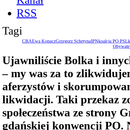
Tagi
CBA
Ewa Kopacz
Grzegorz Schetyna
IPN
koalcja PO PSL
Obywate
Ujawniliście Bolka i inn
– my was za to zlikwiduj
aferzystów i skorumpowan
likwidacji. Taki przekaz z
społeczeństwa ze strony 
gdańskiej konwencji PO.