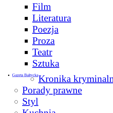
Film
Literatura
Poezja
Proza
Teatr
Sztuka
Gazeta Bałtycka
Kronika kryminal
Porady prawne
Styl
Kuchnia