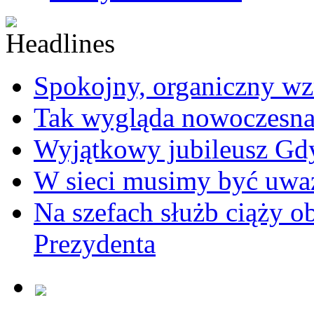
Spokojny, organiczny wz
Tak wygląda nowoczesna
Wyjątkowy jubileusz Gd
W sieci musimy być uwa
Na szefach służb ciąży 
Prezydenta