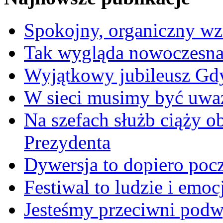
Spokojny, organiczny wz
Tak wygląda nowoczesna
Wyjątkowy jubileusz Gd
W sieci musimy być uwa
Na szefach służb ciąży 
Prezydenta
Dywersja to dopiero poc
Festiwal to ludzie i emoc
Jesteśmy przeciwni podw