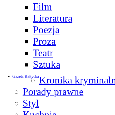
Film
Literatura
Poezja
Proza
Teatr
Sztuka
Gazeta Bałtycka
Kronika kryminal
Porady prawne
Styl
Kuchnia