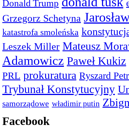
donald tusk
Donald Trump
Jarosła
Grzegorz Schetyna
konstytucj
katastrofa smoleńska
Mateusz Mora
Leszek Miller
Adamowicz
Paweł Kukiz
prokuratura
PRL
Ryszard Pet
Trybunał Konstytucyjny
Un
Zbign
samorządowe
władimir putin
Facebook