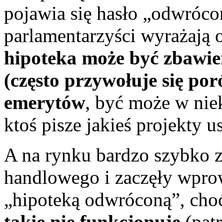
pojawia się hasło „odwróco
parlamentarzyści wyrażają 
hipoteka może być zbawie
(często przywołuje się po
emerytów
, być może w nie
ktoś pisze jakieś projekty u
A na rynku bardzo szybko 
handlowego i zaczęły wpro
„hipoteką odwróconą”, ch
takie nie funkcjonuje
(patr