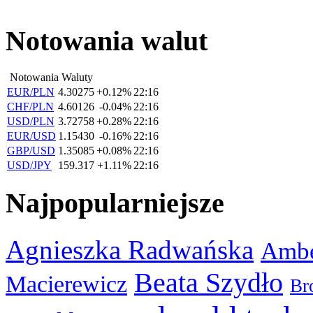
Notowania walut
Notowania Waluty
EUR/PLN
4.30275
+0.12%
22:16
CHF/PLN
4.60126
-0.04%
22:16
USD/PLN
3.72758
+0.28%
22:16
EUR/USD
1.15430
-0.16%
22:16
GBP/USD
1.35085
+0.08%
22:16
USD/JPY
159.317
+1.11%
22:16
Najpopularniejsze
Agnieszka Radwańska
Ambe
Beata Szydło
Macierewicz
Br