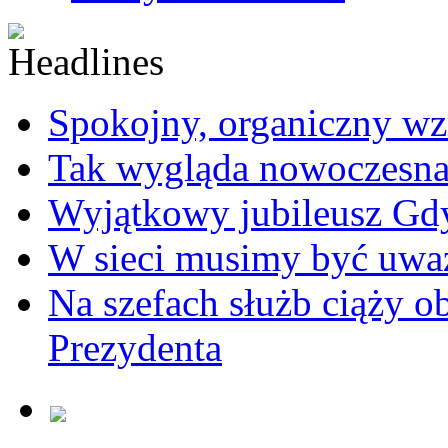
Spokojny, organiczny wz
Tak wygląda nowoczesna
Wyjątkowy jubileusz Gd
W sieci musimy być uwa
Na szefach służb ciąży 
Prezydenta