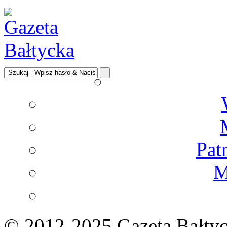
Pat
M
© 2012-2025 Gazeta Bałtyc