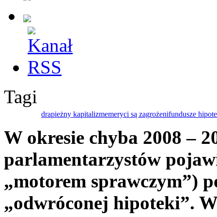
Tagi
drapieżny kapitalizm
emeryci są zagrożeni
fundusze hipot
W okresie chyba 2008 – 2
parlamentarzystów pojawił
„motorem sprawczym”) po
„odwróconej hipoteki”. W