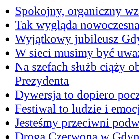
Spokojny, organiczny wz
Tak wygląda nowoczesna
Wyjątkowy jubileusz Gd
W sieci musimy być uwa
Na szefach służb ciąży 
Prezydenta
Dywersja to dopiero poc
Festiwal to ludzie i emoc
Jesteśmy przeciwni podw
Droga Czerwona w Gdyn