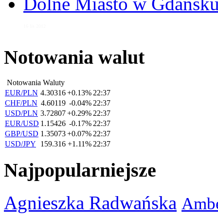
Dolne Miasto w Gdańs
16 lis 2012
Notowania walut
Notowania Waluty
EUR/PLN
4.30316
+0.13%
22:37
CHF/PLN
4.60119
-0.04%
22:37
USD/PLN
3.72807
+0.29%
22:37
EUR/USD
1.15426
-0.17%
22:37
GBP/USD
1.35073
+0.07%
22:37
USD/JPY
159.316
+1.11%
22:37
Najpopularniejsze
Agnieszka Radwańska
Ambe