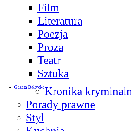
Film
Literatura
Poezja
Proza
Teatr
Sztuka
Gazeta Bałtycka
Kronika kryminal
Porady prawne
Styl
Kuchnia