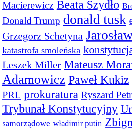
Beata Szydło
Macierewicz
Br
donald tusk
Donald Trump
Jarosła
Grzegorz Schetyna
konstytucj
katastrofa smoleńska
Mateusz Mora
Leszek Miller
Adamowicz
Paweł Kukiz
prokuratura
PRL
Ryszard Pet
Trybunał Konstytucyjny
Un
Zbign
samorządowe
władimir putin