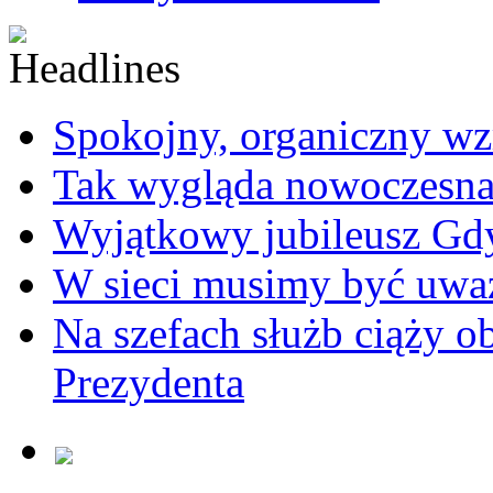
Spokojny, organiczny wz
Tak wygląda nowoczesna
Wyjątkowy jubileusz Gd
W sieci musimy być uwa
Na szefach służb ciąży 
Prezydenta