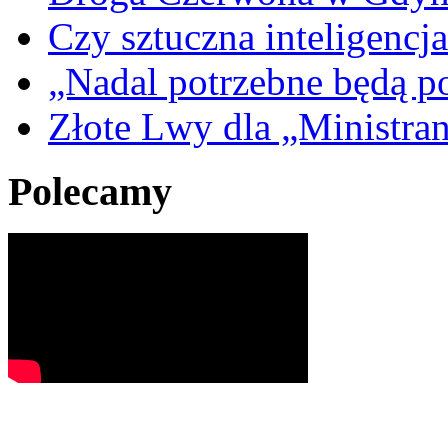
Czy sztuczna inteligencja
„Nadal potrzebne będą po
Złote Lwy dla „Ministra
Polecamy