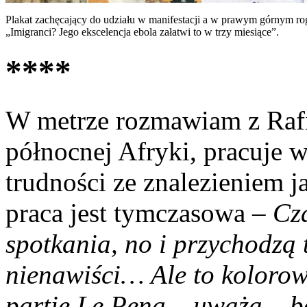
Plakat zachęcający do udziału w manifestacji a w prawym górnym ro
„Imigranci? Jego ekscelencja ebola załatwi to w trzy miesiące”.
****
W metrze rozmawiam z Rafi
północnej Afryki, pracuje 
trudności ze znalezieniem 
praca jest tymczasowa
– Cz
spotkania, no i przychodzą t
nienawiści… Ale to kolorow
partie Le Pena – uważa – b