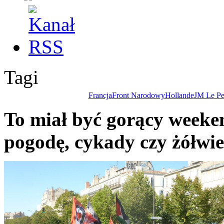
Tagi
Francja
Front Narodowy
Hollande
JM Le P
To miał być gorący weekend
pogodę, cykady czy żółwi