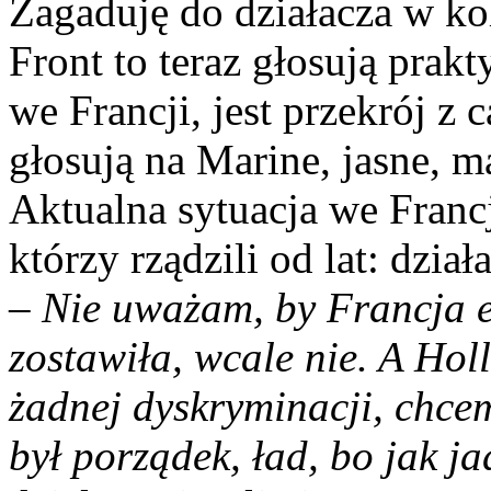
Zagaduję do działacza w kol
Front to teraz głosują prak
we Francji, jest przekrój z 
głosują na Marine, jasne, 
Aktualna sytuacja we Francj
którzy rządzili od lat: dzi
– Nie uważam, by Francja 
zostawiła, wcale nie. A Ho
żadnej dyskryminacji, chcem
był porządek, ład, bo jak ja