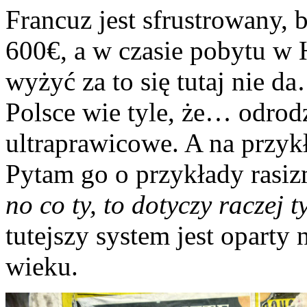
Francuz jest sfrustrowany, 
600€, a w czasie pobytu w H
wyżyć za to się tutaj nie d
Polsce wie tyle, że… odrodz
ultraprawicowe. A na przykł
Pytam go o przykłady rasi
no co ty, to dotyczy raczej 
tutejszy system jest oparty
wieku.