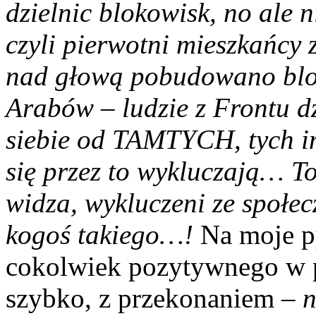
dzielnic blokowisk, no ale n
czyli pierwotni mieszkańcy
nad głową pobudowano blok
Arabów – ludzie z Frontu dz
siebie od TAMTYCH, tych inn
się przez to wykluczają… To
widza, wykluczeni ze społe
kogoś takiego…!
Na moje py
cokolwiek pozytywnego w 
szybko, z przekonaniem
– 