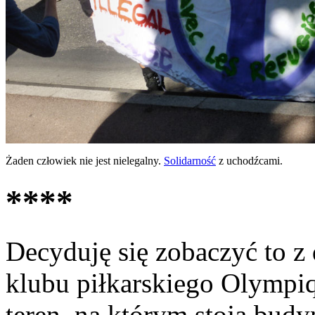
Żaden człowiek nie jest nielegalny.
Solidarność
z uchodźcami.
****
Decyduję się zobaczyć to z 
klubu piłkarskiego Olympiq
teren, na którym stoją bud