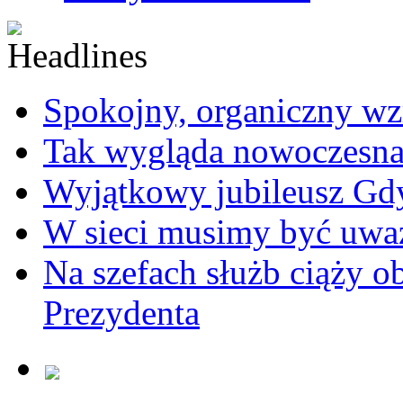
Spokojny, organiczny wz
Tak wygląda nowoczesna
Wyjątkowy jubileusz Gd
W sieci musimy być uwa
Na szefach służb ciąży 
Prezydenta