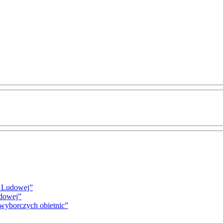
i Ludowej”
udowej”
 wyborczych obietnic”