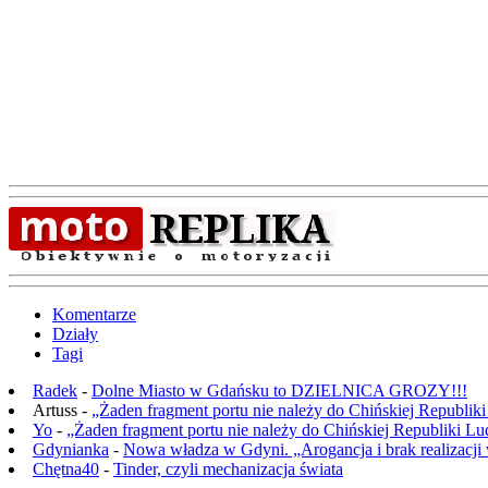
Komentarze
Działy
Tagi
Radek
-
Dolne Miasto w Gdańsku to DZIELNICA GROZY!!!
Artuss -
„Żaden fragment portu nie należy do Chińskiej Republik
Yo
-
„Żaden fragment portu nie należy do Chińskiej Republiki L
Gdynianka
-
Nowa władza w Gdyni. „Arogancja i brak realizacji
Chętna40
-
Tinder, czyli mechanizacja świata