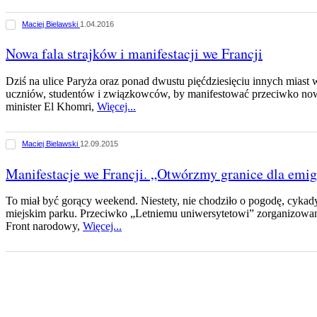
Maciej Bielawski
1.04.2016
Nowa fala strajków i manifestacji we Francji
Dziś na ulice Paryża oraz ponad dwustu pięćdziesięciu innych miast 
uczniów, studentów i związkowców, by manifestować przeciwko no
minister El Khomri,
Więcej...
Maciej Bielawski
12.09.2015
Manifestacje we Francji. „Otwórzmy granice dla emi
To miał być gorący weekend. Niestety, nie chodziło o pogodę, cyka
miejskim parku. Przeciwko „Letniemu uniwersytetowi” zorganizow
Front narodowy,
Więcej...