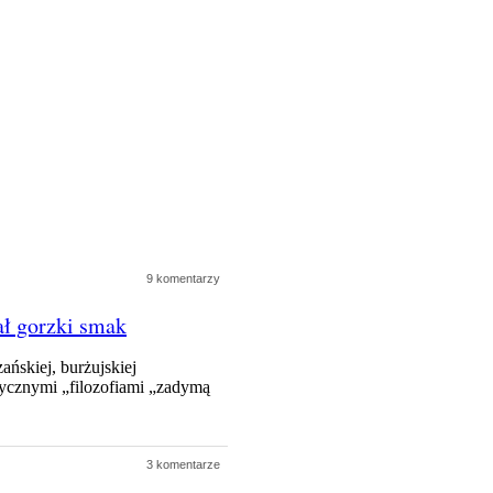
9 komentarzy
ał gorzki smak
ńskiej, burżujskiej
tycznymi „filozofiami „zadymą
3 komentarze