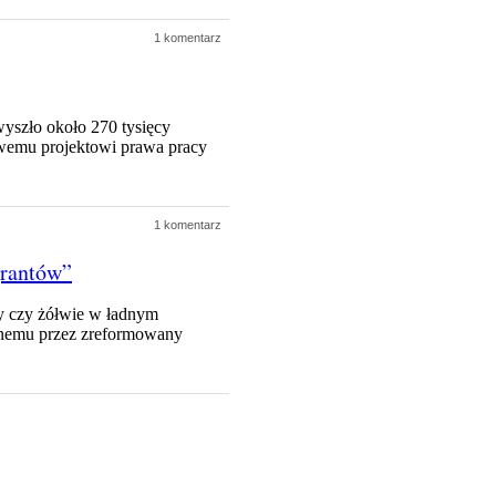
1 komentarz
wyszło około 270 tysięcy
wemu projektowi prawa pracy
1 komentarz
grantów”
dy czy żółwie w ładnym
anemu przez zreformowany