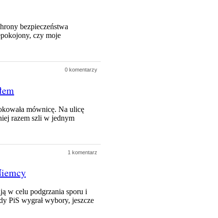
hrony bezpieczeństwa
epokojony, czy moje
0 komentarzy
ołem
lokowała mównicę. Na ulicę
niej razem szli w jednym
1 komentarz
 Niemcy
ą w celu podgrzania sporu i
dy PiS wygrał wybory, jeszcze