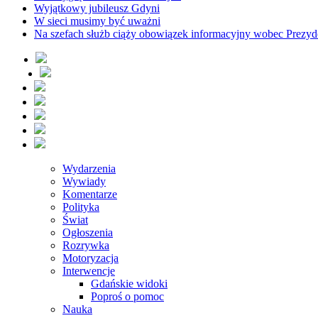
Wyjątkowy jubileusz Gdyni
W sieci musimy być uważni
Na szefach służb ciąży obowiązek informacyjny wobec Prezyd
Wydarzenia
Wywiady
Komentarze
Polityka
Świat
Ogłoszenia
Rozrywka
Motoryzacja
Interwencje
Gdańskie widoki
Poproś o pomoc
Nauka