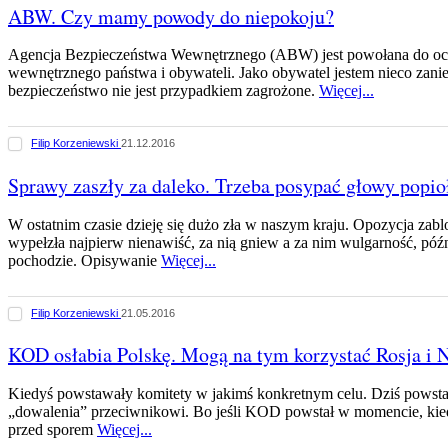
ABW. Czy mamy powody do niepokoju?
Agencja Bezpieczeństwa Wewnętrznego (ABW) jest powołana do oc
wewnętrznego państwa i obywateli. Jako obywatel jestem nieco zani
bezpieczeństwo nie jest przypadkiem zagrożone.
Więcej...
Filip Korzeniewski
21.12.2016
Sprawy zaszły za daleko. Trzeba posypać głowy popi
W ostatnim czasie dzieję się dużo zła w naszym kraju. Opozycja zab
wypełzła najpierw nienawiść, za nią gniew a za nim wulgarność, póź
pochodzie. Opisywanie
Więcej...
Filip Korzeniewski
21.05.2016
KOD osłabia Polskę. Mogą na tym korzystać Rosja i
Kiedyś powstawały komitety w jakimś konkretnym celu. Dziś powstaj
„dowalenia” przeciwnikowi. Bo jeśli KOD powstał w momencie, kie
przed sporem
Więcej...