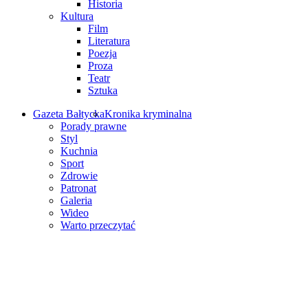
Historia
Kultura
Film
Literatura
Poezja
Proza
Teatr
Sztuka
Gazeta Bałtycka
Kronika kryminalna
Porady prawne
Styl
Kuchnia
Sport
Zdrowie
Patronat
Galeria
Wideo
Warto przeczytać