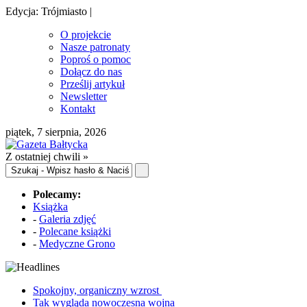
Edycja: Trójmiasto |
O projekcie
Nasze patronaty
Poproś o pomoc
Dołącz do nas
Prześlij artykuł
Newsletter
Kontakt
piątek, 7 sierpnia, 2026
Z ostatniej chwili »
Polecamy:
Książka
-
Galeria zdjęć
-
Polecane książki
-
Medyczne Grono
Spokojny, organiczny wzrost
Tak wygląda nowoczesna wojna