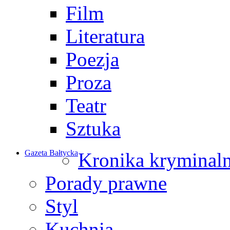
Film
Literatura
Poezja
Proza
Teatr
Sztuka
Gazeta Bałtycka
Kronika kryminal
Porady prawne
Styl
Kuchnia