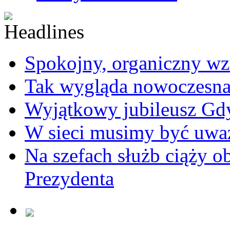
Spokojny, organiczny wz
Tak wygląda nowoczesna
Wyjątkowy jubileusz Gd
W sieci musimy być uwa
Na szefach służb ciąży 
Prezydenta