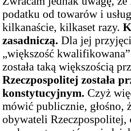
Zwracam jednak uwagę, że K
podatku od towarów i usług
kilkanaście, kilkaset razy.
K
zasadniczą.
Dla jej przyjęc
„większość kwalifikowana”.
została taką większością pr
Rzeczpospolitej została p
konstytucyjnym.
Czyż więc
mówić publicznie, głośno, ż
obywateli Rzeczpospolitej, 