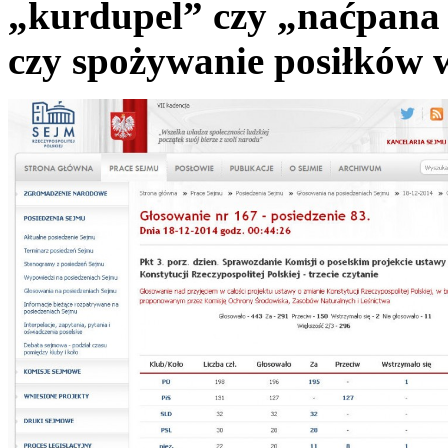
„kurdupel” czy „naćpana
czy spożywanie posiłków w