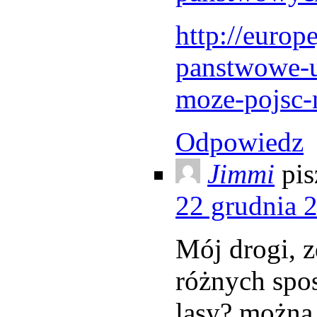
http://europ
panstwowe-u
moze-pojsc-
Odpowiedz
Jimmi
pis
22 grudnia 
Mój drogi, z
różnych sp
lasy? można 