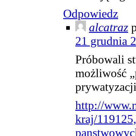
Odpowiedz
alcatraz
p
21 grudnia 
Próbowali st
możliwość „
prywatyzacj
http://www.n
kraj/119125
panstwowyc