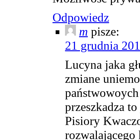
Odpowiedz
m
pisze:
21 grudnia 201
Lucyna jaka gł
zmiane uniemoż
państwowoych j
przeszkadza to 
Pisiory Kwacz
rozwalającego