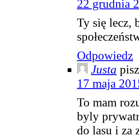
22 grudnia 
Ty się lecz,
społeczeńst
Odpowiedz
Justa
pisz
17 maja 201
To mam rozu
byly prywatn
do lasu i za