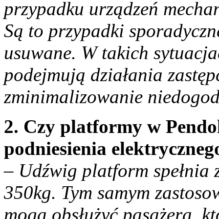
przypadku urządzeń mechani
Są to przypadki sporadyczne
usuwane. W takich sytuacj
podejmują działania zastępc
zminimalizowanie niedogod
2. Czy platformy w Pendo
podniesienia elektryczne
– Udźwig platform spełnia 
350kg. Tym samym zastosow
mogą obsłużyć pasażera, k