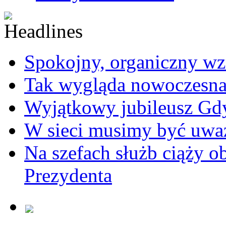
Spokojny, organiczny wz
Tak wygląda nowoczesna
Wyjątkowy jubileusz Gd
W sieci musimy być uwa
Na szefach służb ciąży 
Prezydenta