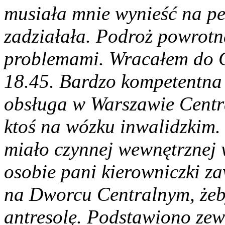
musiała mnie wynieść na p
zadziałała. Podroż powrotn
problemami. Wracałem do G
18.45. Bardzo kompetentna 
obsługa w Warszawie Centra
ktoś na wózku inwalidzkim.
miało czynnej wewnętrznej
osobie pani kierowniczki z
na Dworcu Centralnym, żeby
antresolę. Podstawiono zew