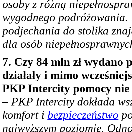
osoby z różną niepełnospr
wygodnego podróżowania. I
podjechania do stolika zna
dla osób niepełnosprawnyc
7. Czy 84 mln zł wydano p
działały i mimo wcześniejs
PKP Intercity pomocy nie
– PKP Intercity dokłada wsz
komfort i
bezpieczeństwo
po
najwyższym poziomie. Odno