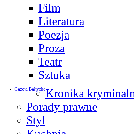
Film
Literatura
Poezja
Proza
Teatr
Sztuka
Gazeta Bałtycka
Kronika kryminal
Porady prawne
Styl
Kuchnia