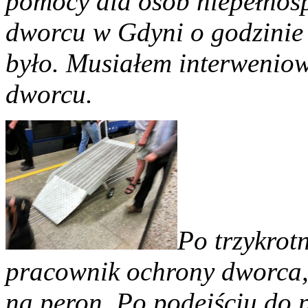
pomocy dla osób niepełno
dworcu w Gdyni o godzinie
było. Musiałem interweniow
dworcu.
Po trzykrotn
pracownik ochrony dworca,
na peron. Po podejściu do 