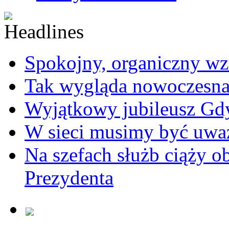
Spokojny, organiczny wz
Tak wygląda nowoczesna
Wyjątkowy jubileusz Gd
W sieci musimy być uwa
Na szefach służb ciąży 
Prezydenta