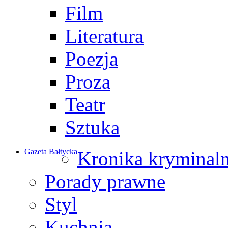
Film
Literatura
Poezja
Proza
Teatr
Sztuka
Gazeta Bałtycka
Kronika kryminal
Porady prawne
Styl
Kuchnia