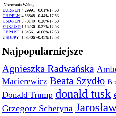
Notowania Waluty
EUR/PLN
4.29991
+0.01%
17:53
CHF/PLN
4.58848
-0.44%
17:53
USD/PLN
3.73140
+0.28%
17:53
EUR/USD
1.15236
-0.27%
17:53
GBP/USD
1.34561
-0.06%
17:53
USD/JPY
158.406
+0.45%
17:53
Najpopularniejsze
Agnieszka Radwańska
Ambe
Beata Szydło
Macierewicz
Br
donald tusk
Donald Trump
Jarosła
Grzegorz Schetyna