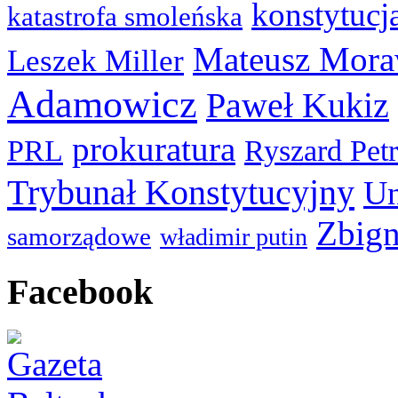
konstytucj
katastrofa smoleńska
Mateusz Mora
Leszek Miller
Adamowicz
Paweł Kukiz
prokuratura
PRL
Ryszard Pet
Trybunał Konstytucyjny
Un
Zbign
samorządowe
władimir putin
Facebook