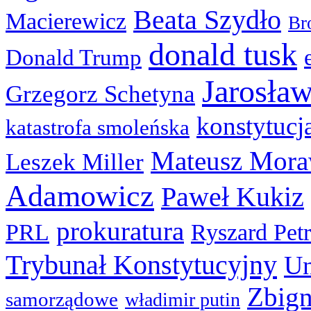
Beata Szydło
Macierewicz
Br
donald tusk
Donald Trump
Jarosła
Grzegorz Schetyna
konstytucj
katastrofa smoleńska
Mateusz Mora
Leszek Miller
Adamowicz
Paweł Kukiz
prokuratura
PRL
Ryszard Pet
Trybunał Konstytucyjny
Un
Zbign
samorządowe
władimir putin