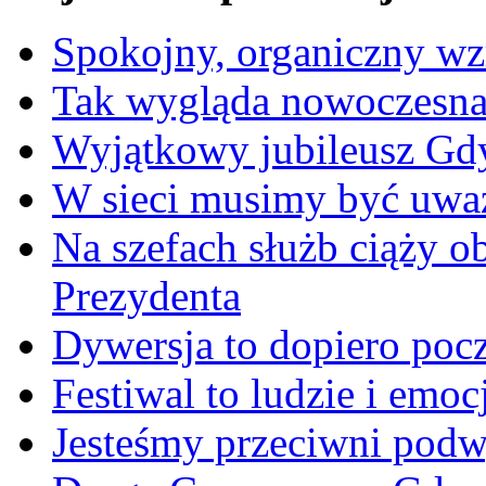
Spokojny, organiczny wz
Tak wygląda nowoczesna
Wyjątkowy jubileusz Gd
W sieci musimy być uwa
Na szefach służb ciąży 
Prezydenta
Dywersja to dopiero poc
Festiwal to ludzie i emoc
Jesteśmy przeciwni podw