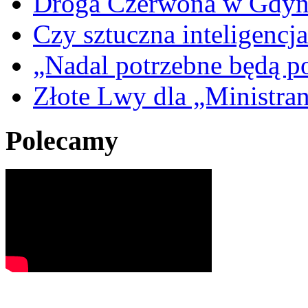
Droga Czerwona w Gdyn
Czy sztuczna inteligencja
„Nadal potrzebne będą po
Złote Lwy dla „Ministra
Polecamy