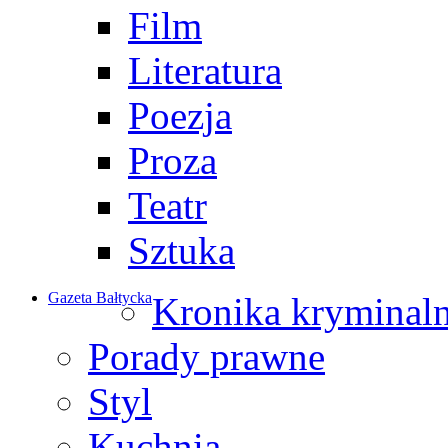
Film
Literatura
Poezja
Proza
Teatr
Sztuka
Gazeta Bałtycka
Kronika kryminal
Porady prawne
Styl
Kuchnia