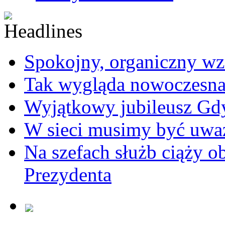
Spokojny, organiczny wz
Tak wygląda nowoczesna
Wyjątkowy jubileusz Gd
W sieci musimy być uwa
Na szefach służb ciąży 
Prezydenta