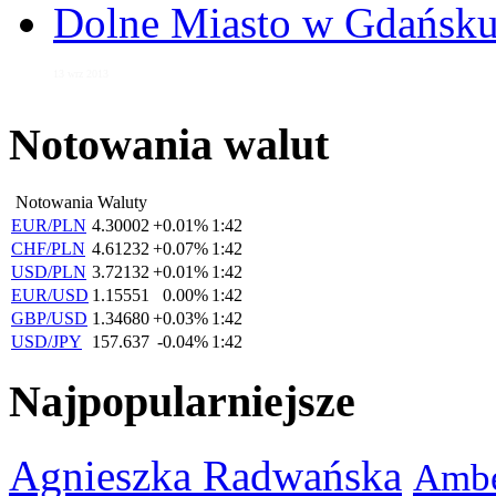
Dolne Miasto w Gdańs
13 wrz 2013
Notowania walut
Notowania Waluty
EUR/PLN
4.30002
+0.01%
1:42
CHF/PLN
4.61232
+0.07%
1:42
USD/PLN
3.72132
+0.01%
1:42
EUR/USD
1.15551
0.00%
1:42
GBP/USD
1.34680
+0.03%
1:42
USD/JPY
157.637
-0.04%
1:42
Najpopularniejsze
Agnieszka Radwańska
Ambe