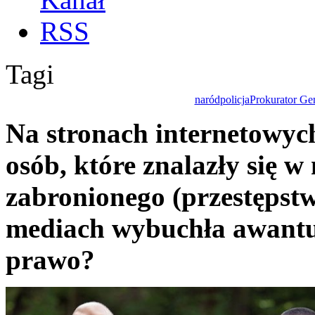
Tagi
naród
policja
Prokurator Ge
Na stronach internetowych
osób, które znalazły się w
zabronionego (przestępst
mediach wybuchła awantur
prawo?