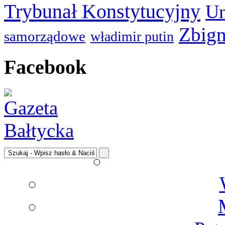
Trybunał Konstytucyjny
Un
Zbign
samorządowe
władimir putin
Facebook