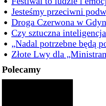
Festiwal to ludzie i emoc
Jesteśmy przeciwni podw
Droga Czerwona w Gdyn
Czy sztuczna inteligencja
„Nadal potrzebne będą po
Złote Lwy dla „Ministra
Polecamy