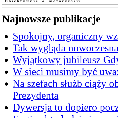
Najnowsze publikacje
Spokojny, organiczny wz
Tak wygląda nowoczesna
Wyjątkowy jubileusz Gd
W sieci musimy być uwa
Na szefach służb ciąży 
Prezydenta
Dywersja to dopiero poc