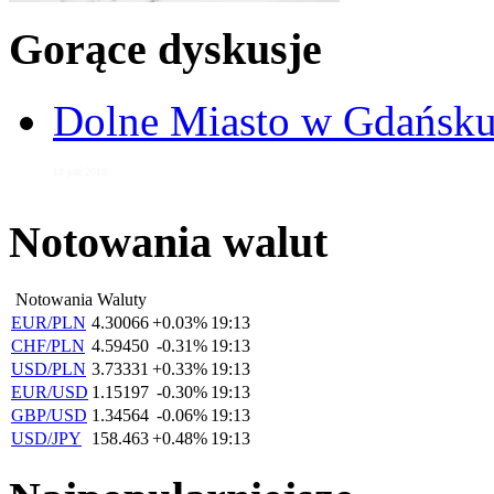
Gorące dyskusje
Dolne Miasto w Gdańs
18 paź 2018
Notowania walut
Notowania Waluty
EUR/PLN
4.30066
+0.03%
19:13
CHF/PLN
4.59450
-0.31%
19:13
USD/PLN
3.73331
+0.33%
19:13
EUR/USD
1.15197
-0.30%
19:13
GBP/USD
1.34564
-0.06%
19:13
USD/JPY
158.463
+0.48%
19:13