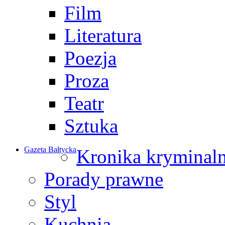
Film
Literatura
Poezja
Proza
Teatr
Sztuka
Gazeta Bałtycka
Kronika kryminal
Porady prawne
Styl
Kuchnia