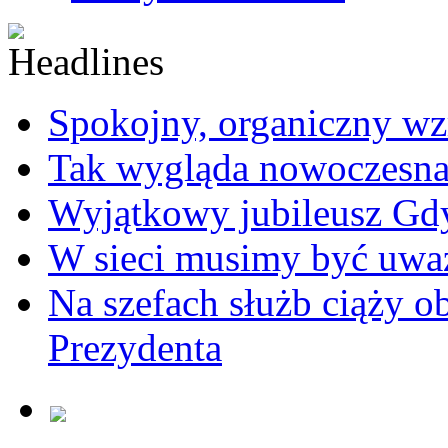
Spokojny, organiczny wz
Tak wygląda nowoczesna
Wyjątkowy jubileusz Gd
W sieci musimy być uwa
Na szefach służb ciąży 
Prezydenta