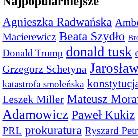
Najpopularniejsze
Agnieszka Radwańska
Ambe
Beata Szydło
Macierewicz
Br
donald tusk
Donald Trump
Jarosła
Grzegorz Schetyna
konstytucj
katastrofa smoleńska
Mateusz Mora
Leszek Miller
Adamowicz
Paweł Kukiz
prokuratura
PRL
Ryszard Pet