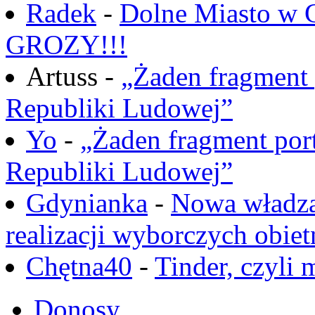
Radek
-
Dolne Miasto w
GROZY!!!
Artuss -
„Żaden fragment 
Republiki Ludowej”
Yo
-
„Żaden fragment port
Republiki Ludowej”
Gdynianka
-
Nowa władza
realizacji wyborczych obiet
Chętna40
-
Tinder, czyli 
Donosy