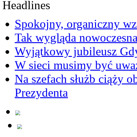
Spokojny, organiczny wz
Tak wygląda nowoczesna
Wyjątkowy jubileusz Gd
W sieci musimy być uwa
Na szefach służb ciąży 
Prezydenta