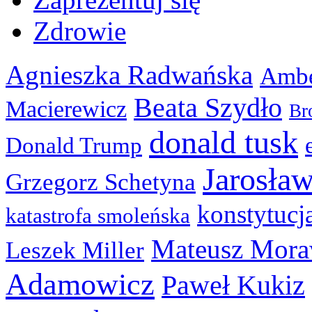
Zdrowie
Agnieszka Radwańska
Ambe
Beata Szydło
Macierewicz
Br
donald tusk
Donald Trump
Jarosła
Grzegorz Schetyna
konstytucj
katastrofa smoleńska
Mateusz Mora
Leszek Miller
Adamowicz
Paweł Kukiz