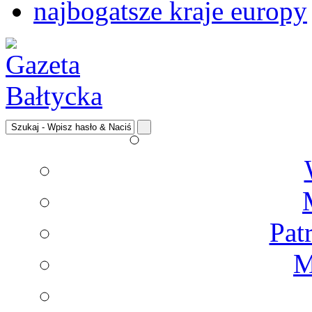
najbogatsze kraje europy
Pat
M