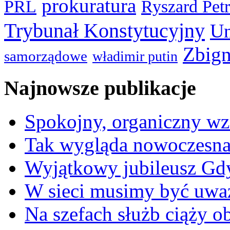
prokuratura
PRL
Ryszard Pet
Trybunał Konstytucyjny
Un
Zbign
samorządowe
władimir putin
Najnowsze publikacje
Spokojny, organiczny wz
Tak wygląda nowoczesna
Wyjątkowy jubileusz Gd
W sieci musimy być uwa
Na szefach służb ciąży 