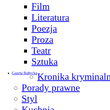
Film
Literatura
Poezja
Proza
Teatr
Sztuka
Gazeta Bałtycka
Kronika kryminal
Porady prawne
Styl
Kuchnia