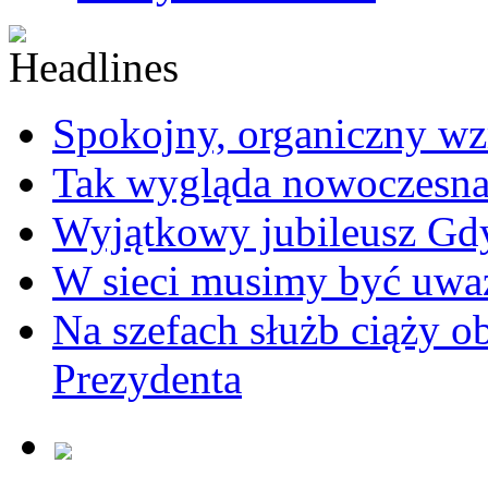
Spokojny, organiczny wz
Tak wygląda nowoczesna
Wyjątkowy jubileusz Gd
W sieci musimy być uwa
Na szefach służb ciąży 
Prezydenta