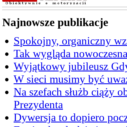
Najnowsze publikacje
Spokojny, organiczny wz
Tak wygląda nowoczesna
Wyjątkowy jubileusz Gd
W sieci musimy być uwa
Na szefach służb ciąży 
Prezydenta
Dywersja to dopiero poc