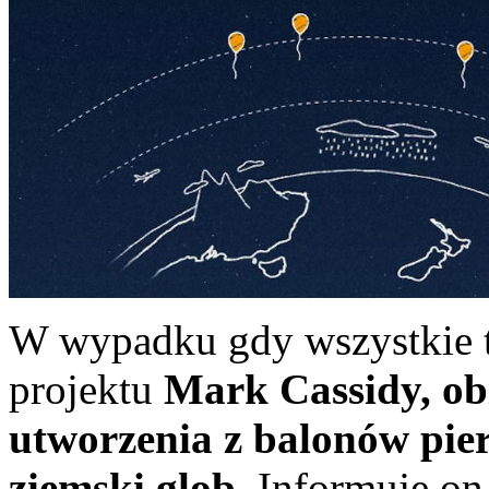
W wypadku gdy wszystkie t
projektu
Mark Cassidy, obi
utworzenia z balonów pier
ziemski glob
. Informuje on 