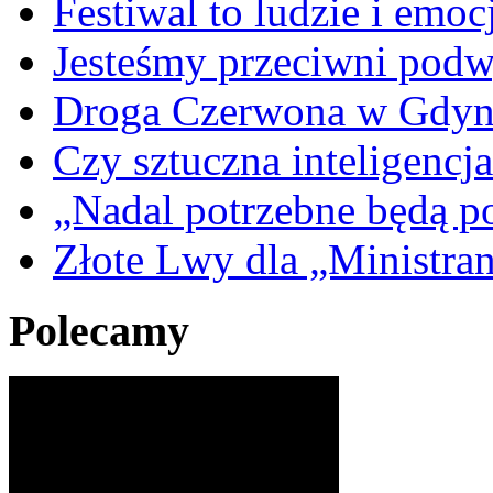
Festiwal to ludzie i emoc
Jesteśmy przeciwni podw
Droga Czerwona w Gdyn
Czy sztuczna inteligencja
„Nadal potrzebne będą po
Złote Lwy dla „Ministra
Polecamy