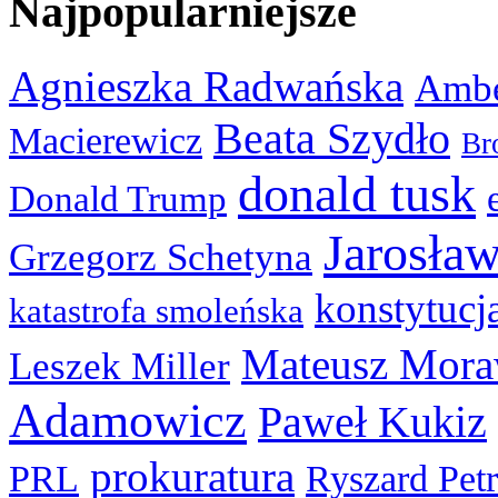
Najpopularniejsze
Agnieszka Radwańska
Ambe
Beata Szydło
Macierewicz
Br
donald tusk
Donald Trump
Jarosła
Grzegorz Schetyna
konstytucj
katastrofa smoleńska
Mateusz Mora
Leszek Miller
Adamowicz
Paweł Kukiz
prokuratura
PRL
Ryszard Pet