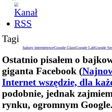
Tagi
balony interntetowe
Google Glass
Google Lab
Google Sec
Ostatnio pisałem o bajko
giganta Facebook
(
Najnow
Internet wszędzie, dla ka
podobnie, jednak zajmiem
rynku, ogromnym Google