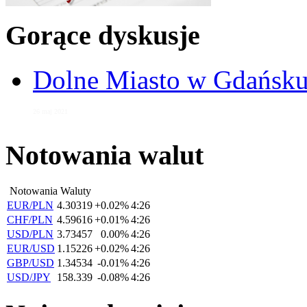
Gorące dyskusje
Dolne Miasto w Gdańs
26 maj 2021
Notowania walut
Notowania Waluty
EUR/PLN
4.30319
+0.02%
4:26
CHF/PLN
4.59616
+0.01%
4:26
USD/PLN
3.73457
0.00%
4:26
EUR/USD
1.15226
+0.02%
4:26
GBP/USD
1.34534
-0.01%
4:26
USD/JPY
158.339
-0.08%
4:26