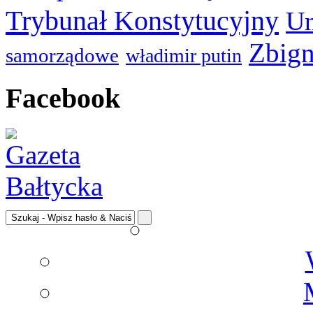
Trybunał Konstytucyjny
Un
Zbign
samorządowe
władimir putin
Facebook