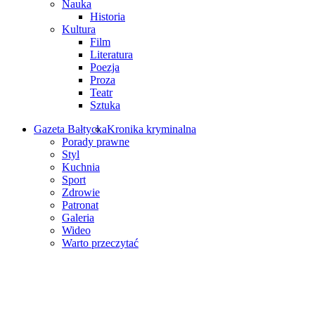
Nauka
Historia
Kultura
Film
Literatura
Poezja
Proza
Teatr
Sztuka
Gazeta Bałtycka
Kronika kryminalna
Porady prawne
Styl
Kuchnia
Sport
Zdrowie
Patronat
Galeria
Wideo
Warto przeczytać