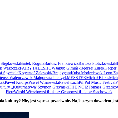
 Stępkowski
Bartek Rogula
Bartosz Frankiewicz
Bartosz Piotrzkowski
B
k Waszczak
FAIRYTALESHOW
Jakub Gimiński
Jędrzej Żurek
Kacper 
of Spychała
Krzysztof Zalewski-Brejdygant
Kuba Modzelewski
Leon Za
teusz Walenczewski
Małgorzata Pietrzyk
MESSTER
Michał Białas
Mich
zak
Paweł Knorps
Paweł Wiśniewski
Paweł Łach
Pif Paf Music Festival
P
ltury „Kulturnatywa"
Szymon Grzymski
THE NOIZ
Tomasz Grządko
Pietz
Witold Wierzbowski
Łukasz Gronowski
Łukasz Stachowiak
nia kultury? Nie, jest wprost przeciwnie. Najlepszym dowodem jest g