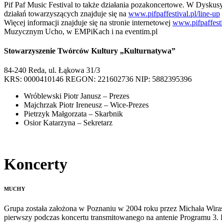
Pif Paf Music Festival to także działania pozakoncertowe. W Dysku
działań towarzyszących znajduje się na
www.pifpaffestival.pl/line-up
Więcej informacji znajduje się na stronie internetowej
www.pifpaffest
Muzycznym Ucho, w EMPiKach i na eventim.pl
Stowarzyszenie Twórców Kultury „Kulturnatywa”
84-240 Reda, ul. Łąkowa 31/3
KRS: 0000410146 REGON: 221602736 NIP: 5882395396
Wróblewski Piotr Janusz – Prezes
Majchrzak Piotr Ireneusz – Wice-Prezes
Pietrzyk Małgorzata – Skarbnik
Osior Katarzyna – Sekretarz
Koncerty
MUCHY
Grupa została założona w Poznaniu w 2004 roku przez Michała Wiras
pierwszy podczas koncertu transmitowanego na antenie Programu 3. 