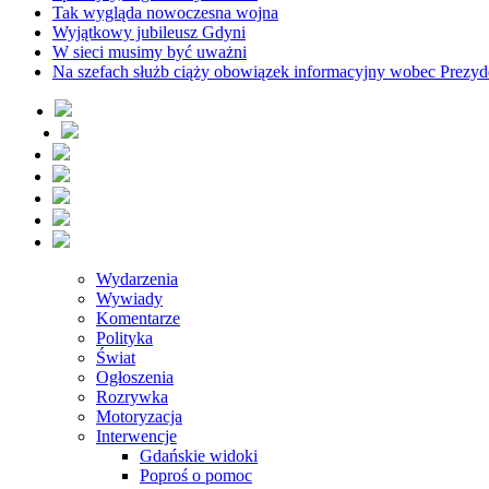
Tak wygląda nowoczesna wojna
Wyjątkowy jubileusz Gdyni
W sieci musimy być uważni
Na szefach służb ciąży obowiązek informacyjny wobec Prezyd
Wydarzenia
Wywiady
Komentarze
Polityka
Świat
Ogłoszenia
Rozrywka
Motoryzacja
Interwencje
Gdańskie widoki
Poproś o pomoc