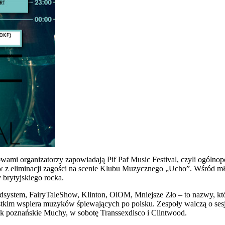
wami organizatorzy zapowiadają Pif Paf Music Festival, czyli ogólnop
ów z eliminacji zagości na scenie Klubu Muzycznego „Ucho”. Wśród mło
 brytyjskiego rocka.
system, FairyTaleShow, Klinton, OiOM, Mniejsze Zło – to nazwy, które
stkim wspiera muzyków śpiewających po polsku. Zespoły walczą o sesj
tek poznańskie Muchy, w sobotę Transsexdisco i Clintwood.