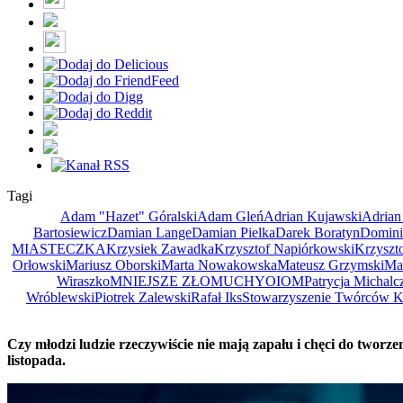
Tagi
Adam "Hazet" Góralski
Adam Gleń
Adrian Kujawski
Adrian
Bartosiewicz
Damian Lange
Damian Pielka
Darek Boratyn
Domini
MIASTECZKA
Krzysiek Zawadka
Krzysztof Napiórkowski
Krzyszt
Orłowski
Mariusz Oborski
Marta Nowakowska
Mateusz Grzymski
Ma
Wiraszko
MNIEJSZE ZŁO
MUCHY
OIOM
Patrycja Michalc
Wróblewski
Piotrek Zalewski
Rafał Iks
Stowarzyszenie Twórców Ku
Czy młodzi ludzie rzeczywiście nie mają zapału i chęci do tworze
listopada.