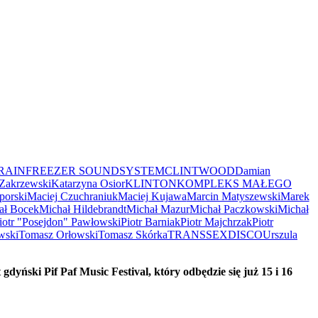
RAINFREEZER SOUNDSYSTEM
CLINTWOOD
Damian
Zakrzewski
Katarzyna Osior
KLINTON
KOMPLEKS MAŁEGO
porski
Maciej Czuchraniuk
Maciej Kujawa
Marcin Matyszewski
Marek
ał Bocek
Michał Hildebrandt
Michał Mazur
Michał Paczkowski
Michał
iotr "Posejdon" Pawłowski
Piotr Barniak
Piotr Majchrzak
Piotr
wski
Tomasz Orłowski
Tomasz Skórka
TRANSSEXDISCO
Urszula
dyński Pif Paf Music Festival, który odbędzie się już 15 i 16