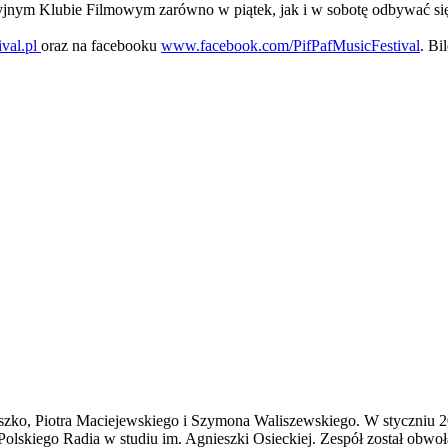
syjnym Klubie Filmowym zarówno w piątek, jak i w sobotę odbywać się
ival.pl
oraz na facebooku
www.facebook.com/PifPafMusicFestival
. Bi
zko, Piotra Maciejewskiego i Szymona Waliszewskiego. W styczniu 20
Polskiego Radia w studiu im. Agnieszki Osieckiej. Zespół został obw