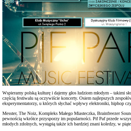
Wspieramy polską kulturę i dajemy głos ludziom młodym – takimi sło
częścią festiwalu są oczywiście koncerty. Osiem najlepszych zespoł
eksperymentatorzy, u których słychać wpływy elektroniki, hiphop czy
Messter, The Noiz, Kompleks Małego Miasteczka, Brainfreezer Sound
pewnością wkrótce przysporzy im popularności. Pif Paf przede wszy
młodych zdolnych, wystąpią także ich bardziej znani koledzy, w pią