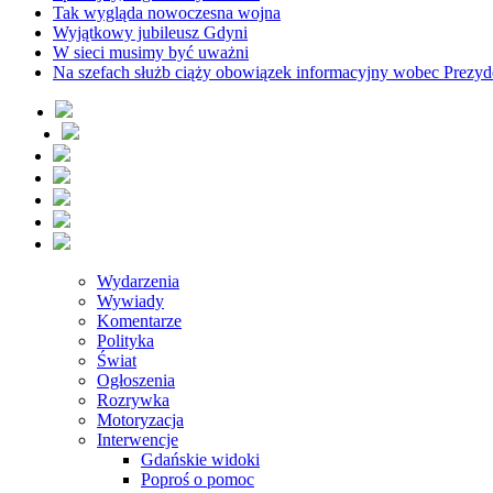
Tak wygląda nowoczesna wojna
Wyjątkowy jubileusz Gdyni
W sieci musimy być uważni
Na szefach służb ciąży obowiązek informacyjny wobec Prezyd
Wydarzenia
Wywiady
Komentarze
Polityka
Świat
Ogłoszenia
Rozrywka
Motoryzacja
Interwencje
Gdańskie widoki
Poproś o pomoc