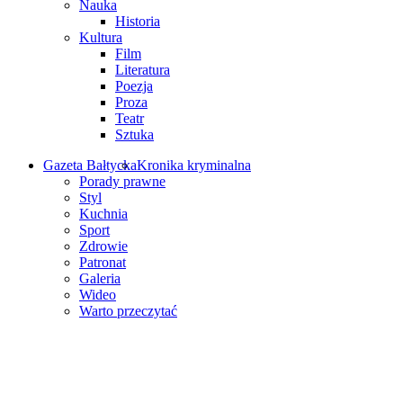
Nauka
Historia
Kultura
Film
Literatura
Poezja
Proza
Teatr
Sztuka
Gazeta Bałtycka
Kronika kryminalna
Porady prawne
Styl
Kuchnia
Sport
Zdrowie
Patronat
Galeria
Wideo
Warto przeczytać