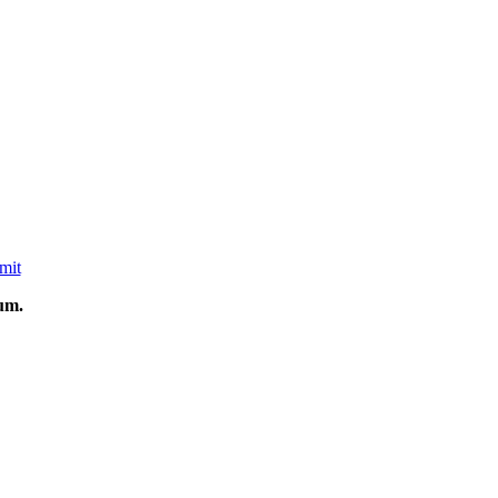
mit
um.