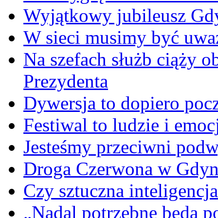
Wyjątkowy jubileusz Gd
W sieci musimy być uwa
Na szefach służb ciąży 
Prezydenta
Dywersja to dopiero poc
Festiwal to ludzie i emoc
Jesteśmy przeciwni podw
Droga Czerwona w Gdyn
Czy sztuczna inteligencja
„Nadal potrzebne będą po