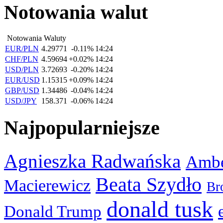
Notowania walut
Notowania Waluty
EUR/PLN
4.29771
-0.11%
14:24
CHF/PLN
4.59694
+0.02%
14:24
USD/PLN
3.72693
-0.20%
14:24
EUR/USD
1.15315
+0.09%
14:24
GBP/USD
1.34486
-0.04%
14:24
USD/JPY
158.371
-0.06%
14:24
Najpopularniejsze
Agnieszka Radwańska
Ambe
Beata Szydło
Macierewicz
Br
donald tusk
Donald Trump