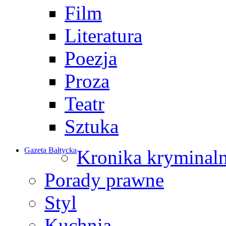
Film
Literatura
Poezja
Proza
Teatr
Sztuka
Gazeta Bałtycka
Kronika kryminal
Porady prawne
Styl
Kuchnia