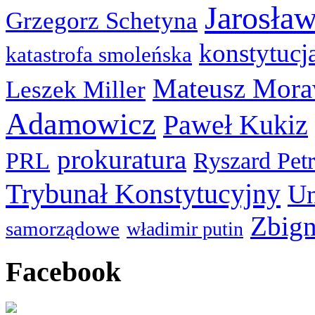
Jarosła
Grzegorz Schetyna
konstytucj
katastrofa smoleńska
Mateusz Mora
Leszek Miller
Adamowicz
Paweł Kukiz
prokuratura
PRL
Ryszard Pet
Trybunał Konstytucyjny
Un
Zbign
samorządowe
władimir putin
Facebook