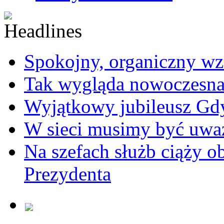
Spokojny, organiczny wz
Tak wygląda nowoczesna
Wyjątkowy jubileusz Gd
W sieci musimy być uwa
Na szefach służb ciąży 
Prezydenta