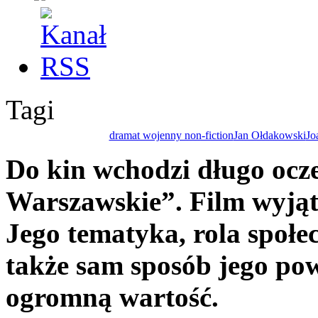
Tagi
dramat wojenny non-fiction
Jan Ołdakowski
Jo
Do kin wchodzi długo ocz
Warszawskie”. Film wyją
Jego tematyka, rola społe
także sam sposób jego po
ogromną wartość.