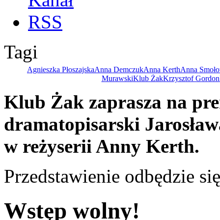
Tagi
Agnieszka Płoszajska
Anna Demczuk
Anna Kerth
Anna Smoło
Murawski
Klub Żak
Krzysztof Gordon
Klub Żak zaprasza na pre
dramatopisarski Jarosła
w reżyserii Anny Kerth.
Przedstawienie odbędzie si
Wstęp wolny!