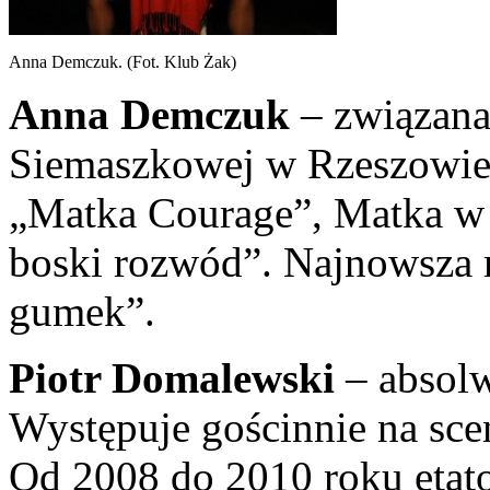
Anna Demczuk. (Fot. Klub Żak)
Anna Demczuk
– związana
Siemaszkowej w Rzeszowie
„Matka Courage”, Matka w
boski rozwód”. Najnowsza 
gumek”.
Piotr Domalewski
– absol
Występuje gościnnie na sce
Od 2008 do 2010 roku etat