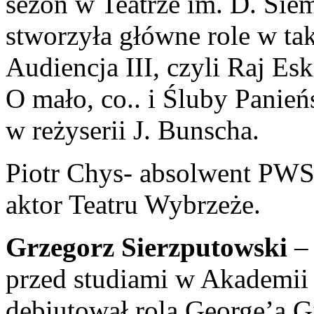
sezon w Teatrze im. D. Si
stworzyła główne role w tak
Audiencja III, czyli Raj Es
O mało, co.. i Śluby Panieńs
w reżyserii J. Bunscha.
Piotr Chys- absolwent PW
aktor Teatru Wybrzeże.
Grzegorz Sierzputowski
– 
przed studiami w Akademii 
debiutował rolą George’a 