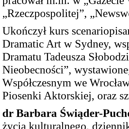
pracował m.in. w „Gazecie 
„Rzeczpospolitej”, „Newsw
Ukończył kurs scenariopisar
Dramatic Art w Sydney, ws
Dramatu Tadeusza Słobodzi
Nieobecności”, wystawione
Współczesnym we Wrocławi
Piosenki Aktorskiej, oraz 
dr Barbara Świąder-Puc
życia kulturalnego, dzienn