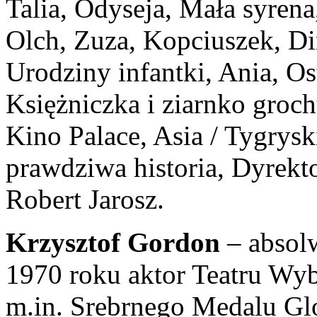
Talia, Odyseja, Mała syrena
Olch, Zuza, Kopciuszek, Di
Urodziny infantki, Ania, Ost
Księżniczka i ziarnko groc
Kino Palace, Asia / Tygrys
prawdziwa historia, Dyrekto
Robert Jarosz.
Krzysztof Gordon
– absol
1970 roku aktor Teatru Wyb
m.in. Srebrnego Medalu Glo