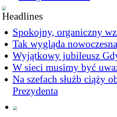
Spokojny, organiczny wz
Tak wygląda nowoczesna
Wyjątkowy jubileusz Gd
W sieci musimy być uwa
Na szefach służb ciąży 
Prezydenta