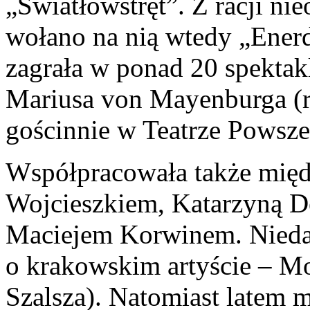
„Światłowstręt”. Z racji n
wołano na nią wtedy „Ener
zagrała w ponad 20 spektak
Mariusa von Mayenburga (r
gościnnie w Teatrze Pows
Współpracowała także mię
Wojcieszkiem, Katarzyną D
Maciejem Korwinem. Niedaw
o krakowskim artyście – Mo
Szalsza). Natomiast latem m