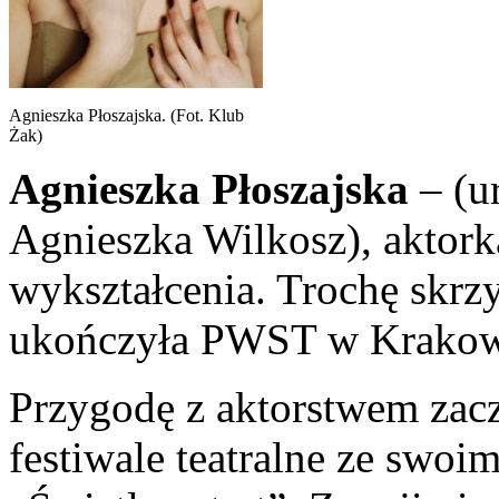
Agnieszka Płoszajska. (Fot. Klub
Żak)
Agnieszka Płoszajska
– (u
Agnieszka Wilkosz), aktork
wykształcenia. Trochę skrz
ukończyła PWST w Krakowi
Przygodę z aktorstwem zac
festiwale teatralne ze swoi