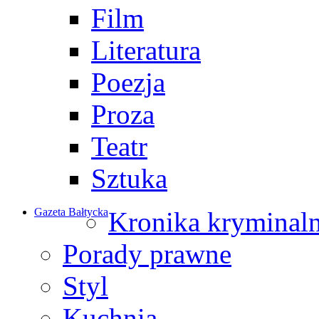
Film
Literatura
Poezja
Proza
Teatr
Sztuka
Gazeta Bałtycka
Kronika kryminal
Porady prawne
Styl
Kuchnia