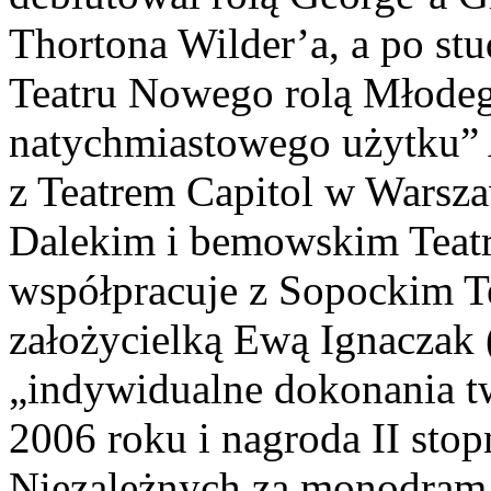
Thortona Wilder’a, a po st
Teatru Nowego rolą Młode
natychmiastowego użytku” 
z Teatrem Capitol w Warsz
Dalekim i bemowskim Teat
współpracuje z Sopockim Te
założycielką Ewą Ignaczak 
„indywidualne dokonania t
2006 roku i nagroda II stop
Niezależnych za monodram 