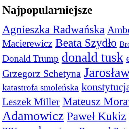
Najpopularniejsze
Agnieszka Radwańska
Ambe
Beata Szydło
Macierewicz
Br
donald tusk
Donald Trump
Jarosła
Grzegorz Schetyna
konstytucj
katastrofa smoleńska
Mateusz Mora
Leszek Miller
Adamowicz
Paweł Kukiz