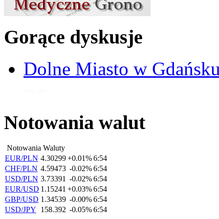
Gorące dyskusje
Dolne Miasto w Gdańs
10 lis 2017
Notowania walut
Notowania Waluty
EUR/PLN
4.30299
+0.01%
6:54
CHF/PLN
4.59473
-0.02%
6:54
USD/PLN
3.73391
-0.02%
6:54
EUR/USD
1.15241
+0.03%
6:54
GBP/USD
1.34539
-0.00%
6:54
USD/JPY
158.392
-0.05%
6:54