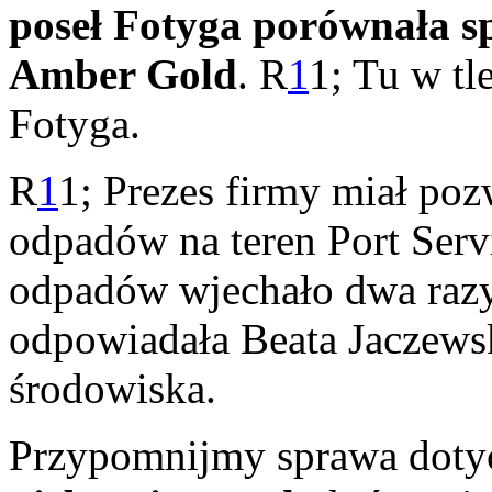
poseł Fotyga porównała sp
Amber Gold
. R
1
1; Tu w tl
Fotyga.
R
1
1; Prezes firmy miał po
odpadów na teren Port Servic
odpadów wjechało dwa razy
odpowiadała Beata Jaczewsk
środowiska.
Przypomnijmy sprawa doty