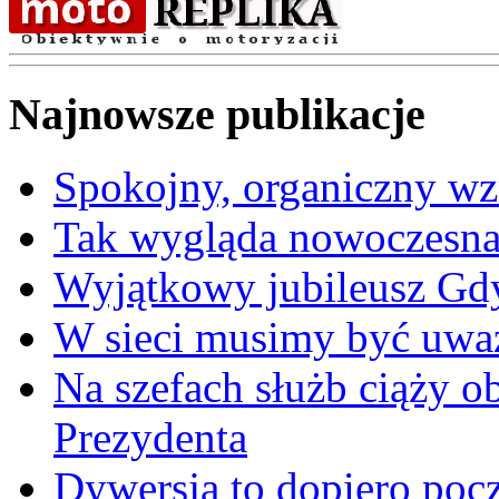
Najnowsze publikacje
Spokojny, organiczny wz
Tak wygląda nowoczesna
Wyjątkowy jubileusz Gd
W sieci musimy być uwa
Na szefach służb ciąży 
Prezydenta
Dywersja to dopiero poc