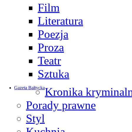
Film
Literatura
Poezja
Proza
Teatr
Sztuka
Gazeta Bałtycka
Kronika kryminal
Porady prawne
Styl
Kuchnia