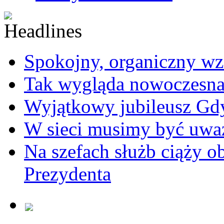
Spokojny, organiczny wz
Tak wygląda nowoczesna
Wyjątkowy jubileusz Gd
W sieci musimy być uwa
Na szefach służb ciąży 
Prezydenta