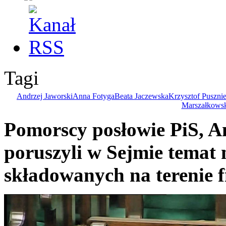
Tagi
Andrzej Jaworski
Anna Fotyga
Beata Jaczewska
Krzysztof Pusz
ni
Marszałkows
Pomorscy posłowie PiS, A
poruszyli w Sejmie temat
składowanych na terenie 