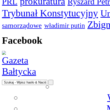
prokuratura
PRL
Ryszard Pet
Trybunał Konstytucyjny
Un
Zbign
samorządowe
władimir putin
Facebook