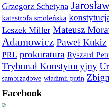
Jarosła
Grzegorz Schetyna
konstytucj
katastrofa smoleńska
Mateusz Mora
Leszek Miller
Adamowicz
Paweł Kukiz
prokuratura
PRL
Ryszard Pet
Trybunał Konstytucyjny
Un
Zbign
samorządowe
władimir putin
Facebook