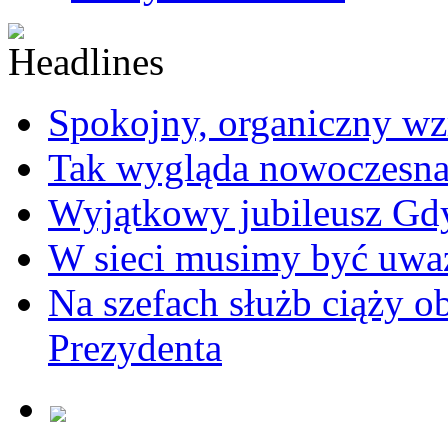
Spokojny, organiczny wz
Tak wygląda nowoczesna
Wyjątkowy jubileusz Gd
W sieci musimy być uwa
Na szefach służb ciąży 
Prezydenta