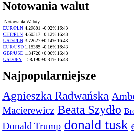
Notowania walut
Notowania Waluty
EUR/PLN
4.29881
-0.02%
16:43
CHF/PLN
4.60317
-0.12%
16:43
USD/PLN
3.72627
+0.14%
16:43
EUR/USD
1.15365
-0.16%
16:43
GBP/USD
1.34720
+0.06%
16:43
USD/JPY
158.190
+0.31%
16:43
Najpopularniejsze
Agnieszka Radwańska
Ambe
Beata Szydło
Macierewicz
Br
donald tusk
Donald Trump