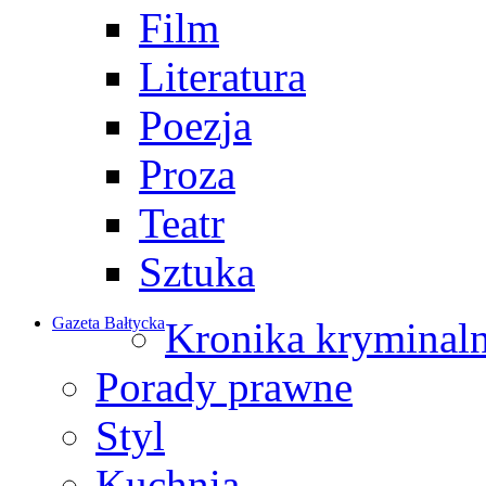
Film
Literatura
Poezja
Proza
Teatr
Sztuka
Gazeta Bałtycka
Kronika kryminal
Porady prawne
Styl
Kuchnia