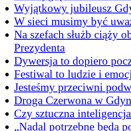
Wyjątkowy jubileusz Gd
W sieci musimy być uwa
Na szefach służb ciąży 
Prezydenta
Dywersja to dopiero poc
Festiwal to ludzie i emoc
Jesteśmy przeciwni podw
Droga Czerwona w Gdyn
Czy sztuczna inteligencja
„Nadal potrzebne będą po