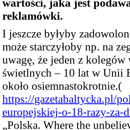
wartości, jaka jest podaw
reklamówki.
I jeszcze byłyby zadowolon
może starczyłoby np. na ze
uwagę, że jeden z kolegów w
świetlnych – 10 lat w Unii 
około osiemnastokrotnie.(
https://gazetabaltycka.pl/po
europejskiej-o-18-razy-za-d
„Polska. Where the unbelie