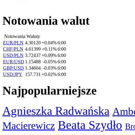
13 paź 2016
Notowania walut
Notowania Waluty
EUR/PLN
4.30120
+0.04%
6:00
CHF/PLN
4.61399
+0.11%
6:00
USD/PLN
3.72437
+0.09%
6:00
EUR/USD
1.15488
-0.05%
6:00
GBP/USD
1.34604
-0.03%
6:00
USD/JPY
157.731
+0.02%
6:00
Najpopularniejsze
Agnieszka Radwańska
Ambe
Beata Szydło
Macierewicz
Br