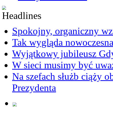
Spokojny, organiczny wz
Tak wygląda nowoczesna
Wyjątkowy jubileusz Gd
W sieci musimy być uwa
Na szefach służb ciąży 
Prezydenta