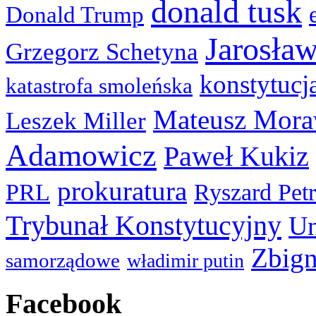
donald tusk
Donald Trump
Jarosła
Grzegorz Schetyna
konstytucj
katastrofa smoleńska
Mateusz Mora
Leszek Miller
Adamowicz
Paweł Kukiz
prokuratura
PRL
Ryszard Pet
Trybunał Konstytucyjny
Un
Zbign
samorządowe
władimir putin
Facebook