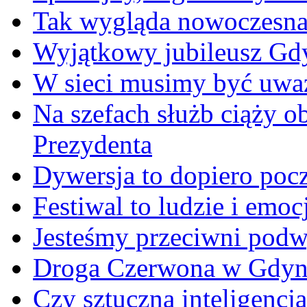
Tak wygląda nowoczesna
Wyjątkowy jubileusz Gd
W sieci musimy być uwa
Na szefach służb ciąży 
Prezydenta
Dywersja to dopiero poc
Festiwal to ludzie i emoc
Jesteśmy przeciwni podw
Droga Czerwona w Gdyn
Czy sztuczna inteligencja