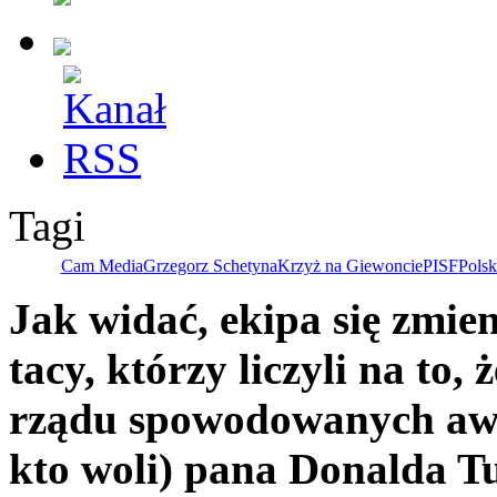
Tagi
Cam Media
Grzegorz Schetyna
Krzyż na Giewoncie
PISF
Polsk
Jak widać, ekipa się zmien
tacy, którzy liczyli na to,
rządu spowodowanych awa
kto woli) pana Donalda T