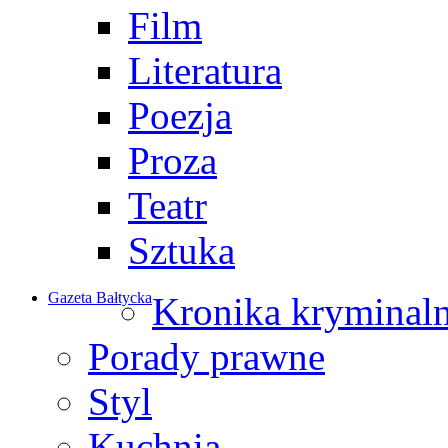
Film
Literatura
Poezja
Proza
Teatr
Sztuka
Gazeta Bałtycka
Kronika kryminal
Porady prawne
Styl
Kuchnia