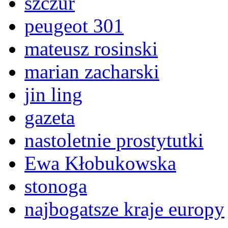
szczur
peugeot 301
mateusz rosinski
marian zacharski
jin ling
gazeta
nastoletnie prostytutki
Ewa Kłobukowska
stonoga
najbogatsze kraje europy