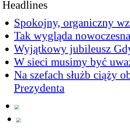
Spokojny, organiczny wz
Tak wygląda nowoczesna
Wyjątkowy jubileusz Gd
W sieci musimy być uwa
Na szefach służb ciąży 
Prezydenta