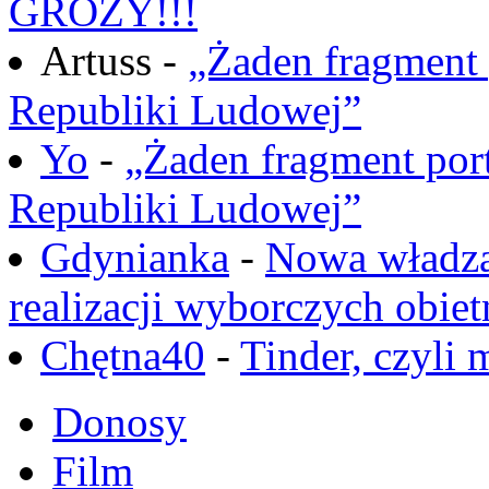
GROZY!!!
Artuss -
„Żaden fragment 
Republiki Ludowej”
Yo
-
„Żaden fragment port
Republiki Ludowej”
Gdynianka
-
Nowa władza
realizacji wyborczych obiet
Chętna40
-
Tinder, czyli 
Donosy
Film