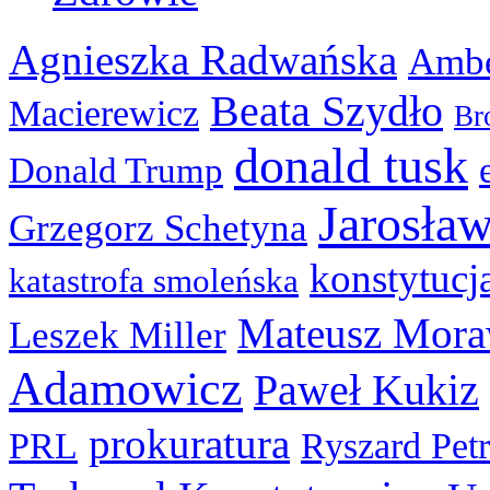
Agnieszka Radwańska
Ambe
Beata Szydło
Macierewicz
Br
donald tusk
Donald Trump
Jarosła
Grzegorz Schetyna
konstytucj
katastrofa smoleńska
Mateusz Mora
Leszek Miller
Adamowicz
Paweł Kukiz
prokuratura
PRL
Ryszard Pet