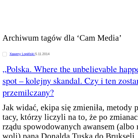
Archiwum tagów dla ‘Cam Media’
Xawery Lopiński
5.11.2014
„Polska. Where the unbelievable happ
spot – kolejny skandal. Czy i ten zosta
przemilczany?
Jak widać, ekipa się zmieniła, metody p
tacy, którzy liczyli na to, że po zmiana
rządu spowodowanych awansem (albo re
woli) pana Donalda Tuska do Brukseli