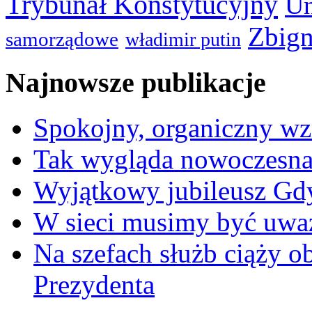
Trybunał Konstytucyjny
Un
Zbign
samorządowe
władimir putin
Najnowsze publikacje
Spokojny, organiczny wz
Tak wygląda nowoczesna
Wyjątkowy jubileusz Gd
W sieci musimy być uwa
Na szefach służb ciąży 
Prezydenta