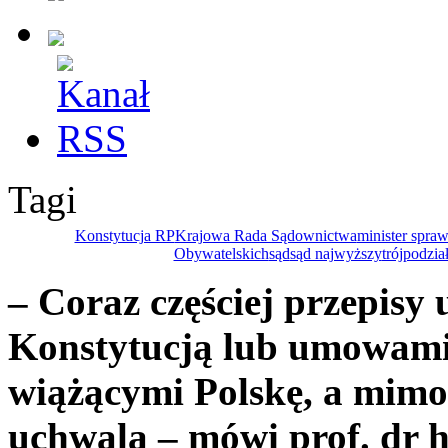
Tagi
Konstytucja RP
Krajowa Rada Sądownictwa
minister spraw
Obywatelskich
sąd
sąd najwyższy
trójpodzia
– Coraz częściej przepisy
Konstytucją lub umowam
wiążącymi Polskę, a mimo
uchwala – mówi prof. dr h