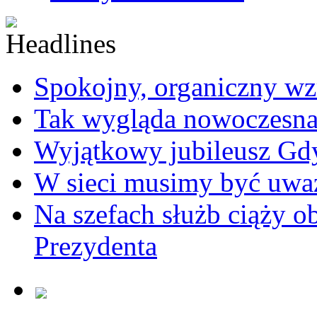
Spokojny, organiczny wz
Tak wygląda nowoczesna
Wyjątkowy jubileusz Gd
W sieci musimy być uwa
Na szefach służb ciąży 
Prezydenta