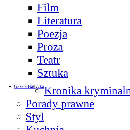
Film
Literatura
Poezja
Proza
Teatr
Sztuka
Gazeta Bałtycka
Kronika kryminal
Porady prawne
Styl
Kuchnia