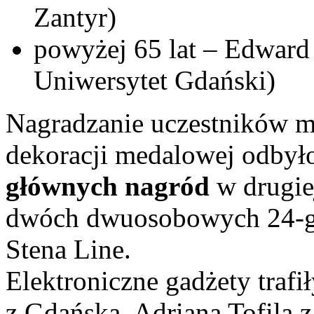
Zantyr)
powyżej 65 lat – Edward
Uniwersytet Gdański)
Nagradzanie uczestników m
dekoracji medalowej odbył
głównych nagród
w drugie
dwóch dwuosobowych 24-go
Stena Line.
Elektroniczne gadżety trafi
z Gdańska, Adriana Tofila 