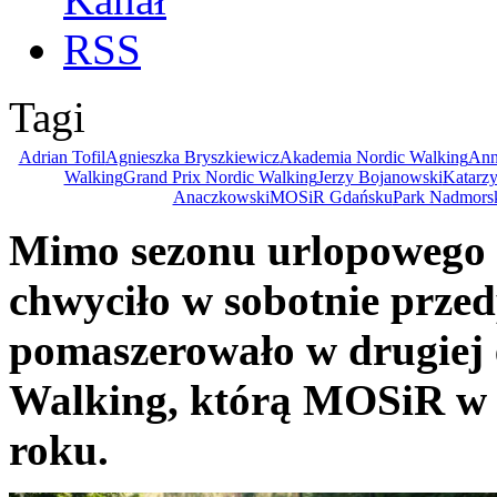
Tagi
Adrian Tofil
Agnieszka Bryszkiewicz
Akademia Nordic Walking
Ann
Walking
Grand Prix Nordic Walking
Jerzy Bojanowski
Katarzy
Anaczkowski
MOSiR Gdańsku
Park Nadmorsk
Mimo sezonu urlopowego b
chwyciło w sobotnie przedp
pomaszerowało w drugiej 
Walking, którą MOSiR w 
roku.