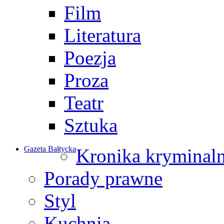
Film
Literatura
Poezja
Proza
Teatr
Sztuka
Gazeta Bałtycka
Kronika kryminal
Porady prawne
Styl
Kuchnia