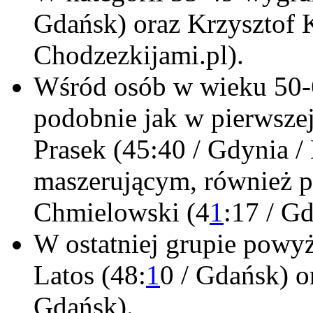
Gdańsk) oraz Krzysztof 
Chodzezkijami.pl).
Wśród osób w wieku 50-6
podobnie jak w pierwszej
Prasek (45:40 / Gdynia /
maszerującym, również p
Chmielowski (4
1
:17 / G
W ostatniej grupie powyże
Latos (48:
1
0 / Gdańsk) o
Gdańsk).