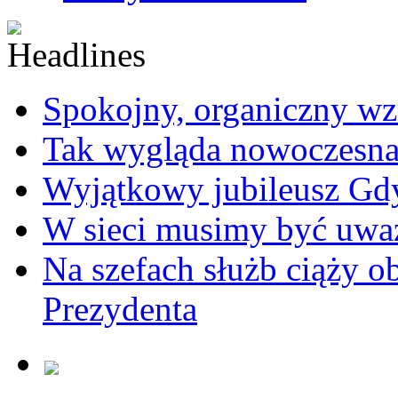
Spokojny, organiczny wz
Tak wygląda nowoczesna
Wyjątkowy jubileusz Gd
W sieci musimy być uwa
Na szefach służb ciąży 
Prezydenta