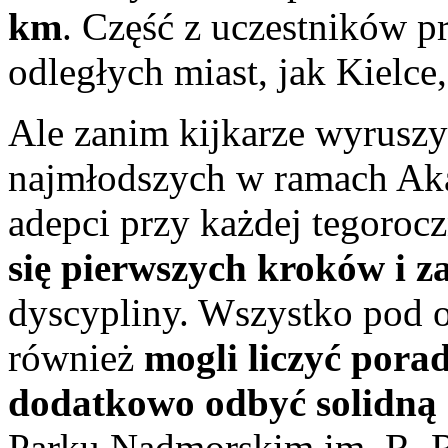
km
. Część z uczestników p
odległych miast, jak Kielce
Ale zanim kijkarze wyruszyl
najmłodszych w ramach Ak
adepci przy każdej tegoroc
się pierwszych kroków i z
dyscypliny. Wszystko pod o
również
mogli liczyć porad
dodatkowo odbyć solidną
Parku Nadmorskim im. R. 