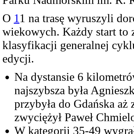
O
1
1 na trasę wyruszyli dor
wiekowych. Każdy start to z
klasyfikacji generalnej cykl
edycji.
Na dystansie 6 kilometr
najszybsza była Agnieszk
przybyła do Gdańska aż 
zwyciężył Paweł Chmielo
W kategorii 35-49 wygrał