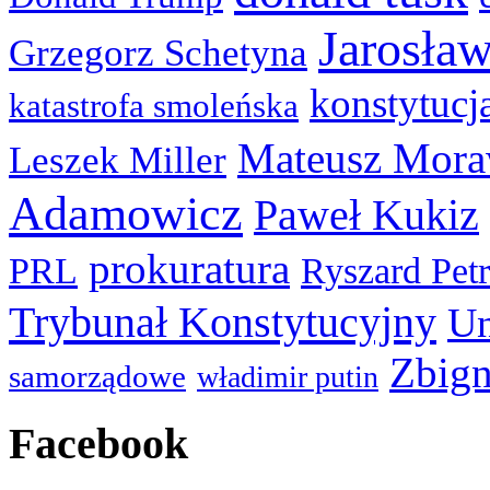
Jarosła
Grzegorz Schetyna
konstytucj
katastrofa smoleńska
Mateusz Mora
Leszek Miller
Adamowicz
Paweł Kukiz
prokuratura
PRL
Ryszard Pet
Trybunał Konstytucyjny
Un
Zbign
samorządowe
władimir putin
Facebook