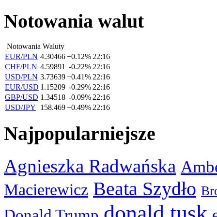
Notowania walut
Notowania Waluty
EUR/PLN
4.30466
+0.12%
22:16
CHF/PLN
4.59891
-0.22%
22:16
USD/PLN
3.73639
+0.41%
22:16
EUR/USD
1.15209
-0.29%
22:16
GBP/USD
1.34518
-0.09%
22:16
USD/JPY
158.469
+0.49%
22:16
Najpopularniejsze
Agnieszka Radwańska
Ambe
Beata Szydło
Macierewicz
Br
donald tusk
Donald Trump