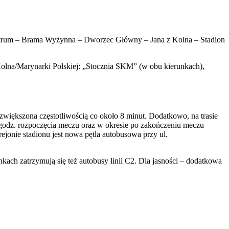
entrum – Brama Wyżynna – Dworzec Główny – Jana z Kolna – Stadion
 z Kolna/Marynarki Polskiej: „Stocznia SKM” (w obu kierunkach),
większona częstotliwością co około 8 minut. Dodatkowo, na trasie
odz. rozpoczęcia meczu oraz w okresie po zakończeniu meczu
jonie stadionu jest nowa pętla autobusowa przy ul.
kach zatrzymują się też autobusy linii C2. Dla jasności – dodatkowa