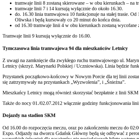
tramwaje linii 8 zostaną skierowane – w obu kierunkach – na
tramwaje linii 7 i 14 kursują wyłącznie do około 16.30.
do. 16.30 linia tramwajowa 10 funkcjonuje na stałej trasie. O
Oliwska i będą kursowały co 20 minut do końca dnia.
od 16.30 tramwaje linii 4 w obu kierunkach zostaną wycofane z
Tramwaje linii 9 kursują wyłącznie do 16.00.
Tymczasowa linia tramwajowa 94 dla mieszkańców Letnicy
Z uwagi na zamknięcie dla zwykłego ruchu tramwajowego ul. Marynar
Letnicy (skrzyż. Marynarki Polskiej / Uczniowska). Linia będzie 
Przystanek początkowo-końcowy w Nowym Porcie dla tej linii zostanie
się zatrzymywały na przystankach „Wyzwolenia”, i „Śnieżna”.
Mieszkańcy Letnicy mogą również skorzystać bezpłatnie z linii SK
Także do nocy 01./02.07.2012 włącznie godziny funkcjonowania linii 
Dojazdy na stadion SKM
Od 16.00 do rozpoczęcia meczu, oraz po zakończeniu meczu do 02:
Expo. Odjazdy na dworcu Gdańsk Główny będą się odbywać z peronu 
wszystkich (również dla pasażerów nie posiadających biletu wstępu na