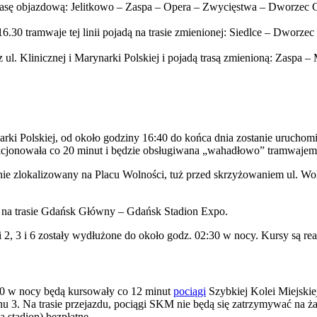
 trasę objazdową: Jelitkowo – Zaspa – Opera – Zwycięstwa – Dworzec 
d 16.30 tramwaje tej linii pojadą na trasie zmienionej: Siedlce – Dwo
 ul. Klinicznej i Marynarki Polskiej i pojadą trasą zmienioną: Zaspa
ki Polskiej, od około godziny 16:40 do końca dnia zostanie uruchomi
funkcjonowała co 20 minut i będzie obsługiwana „wahadłowo” tramwaj
 zlokalizowany na Placu Wolności, tuż przed skrzyżowaniem ul. Wolnoś
M na trasie Gdańsk Główny – Gdańsk Stadion Expo.
2, 3 i 6 zostały wydłużone do około godz. 02:30 w nocy. Kursy są rea
00 w nocy będą kursowały co 12 minut
pociągi
Szybkiej Kolei Miejskie
3. Na trasie przejazdu, pociągi SKM nie będą się zatrzymywać na ż
 stadion) bezpłatne.