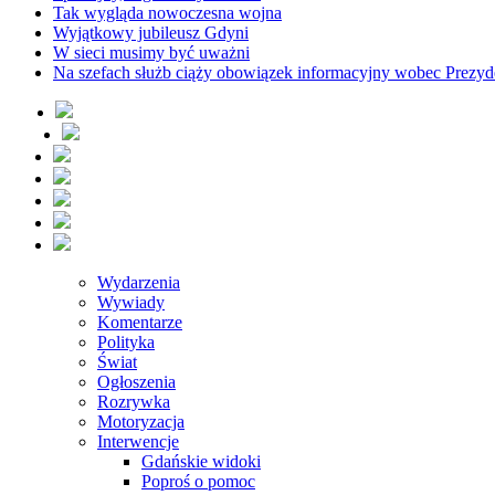
Tak wygląda nowoczesna wojna
Wyjątkowy jubileusz Gdyni
W sieci musimy być uważni
Na szefach służb ciąży obowiązek informacyjny wobec Prezyd
Wydarzenia
Wywiady
Komentarze
Polityka
Świat
Ogłoszenia
Rozrywka
Motoryzacja
Interwencje
Gdańskie widoki
Poproś o pomoc