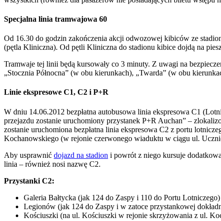
Specjalna linia tramwajowa 60
Od 16.30 do godzin zakończenia akcji odwozowej kibiców ze stadi
(pętla Kliniczna). Od pętli Kliniczna do stadionu kibice dojdą na pies
Tramwaje tej linii będą kursowały co 3 minuty. Z uwagi na bezpieczeń
„Stocznia Północna” (w obu kierunkach), „Twarda” (w obu kierunka
Linie ekspresowe C1, C2 i P+R
W dniu 14.06.2012 bezpłatna autobusowa linia ekspresowa C1 (Lotni
przejazdu zostanie uruchomiony przystanek P+R Auchan” – zlokali
zostanie uruchomiona bezpłatna linia ekspresowa C2 z portu lotnicz
Kochanowskiego (w rejonie czerwonego wiaduktu w ciągu ul. Uczni
Aby usprawnić
dojazd na stadion
i powrót z niego kursuje dodatkowa
linia – również nosi nazwę C2.
Przystanki C2:
Galeria Bałtycka (jak 124 do Zaspy i 110 do Portu Lotniczego)
Legionów (jak 124 do Zaspy i w zatoce przystankowej dokładni
Kościuszki (na ul. Kościuszki w rejonie skrzyżowania z ul. K