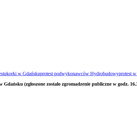
estu
korki w Gdańsku
protest podwykonawców Hydrobudowy
protest 
ańsku (zgłoszone zostało zgromadzenie publiczne w godz. 16.30-2