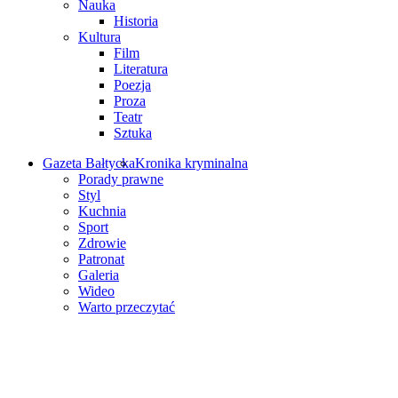
Nauka
Historia
Kultura
Film
Literatura
Poezja
Proza
Teatr
Sztuka
Gazeta Bałtycka
Kronika kryminalna
Porady prawne
Styl
Kuchnia
Sport
Zdrowie
Patronat
Galeria
Wideo
Warto przeczytać