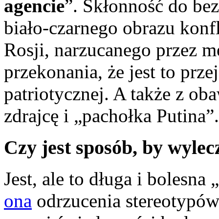
agencie
”. Skłonność do be
biało-czarnego obrazu konfl
Rosji, narzucanego przez m
przekonania, że jest to pr
patriotycznej. A także z o
zdrajcę i „pachołka Putina”.
Czy jest sposób, by wylec
Jest, ale to długa i bolesn
ona
odrzucenia stereotypó