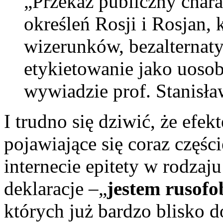
„Przekaz publiczny chara
określeń Rosji i Rosjan,
wizerunków, bezalternaty
etykietowanie jako uosob
wywiadzie prof. Stanisła
I trudno się dziwić, że efe
pojawiające się coraz częś
internecie epitety w rodzaju
deklaracje –„
jestem rusofo
których już bardzo blisko do