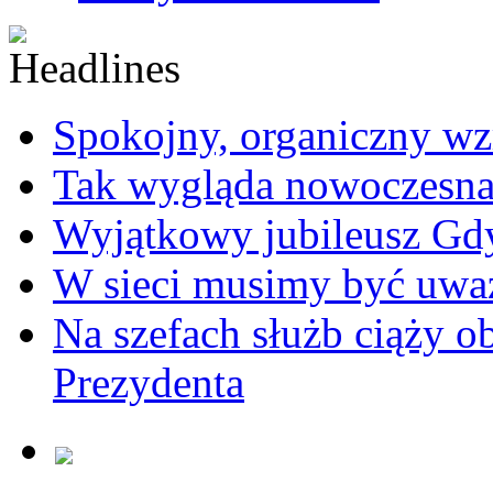
Spokojny, organiczny wz
Tak wygląda nowoczesna
Wyjątkowy jubileusz Gd
W sieci musimy być uwa
Na szefach służb ciąży 
Prezydenta