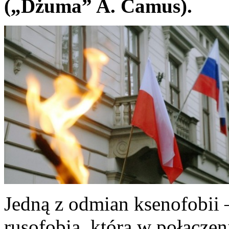
(„Dżuma” A. Camus).
Jedną z odmian ksenofobii 
rusofobia, która w połącze