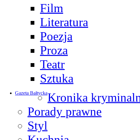
Film
Literatura
Poezja
Proza
Teatr
Sztuka
Gazeta Bałtycka
Kronika kryminal
Porady prawne
Styl
Kuchnia