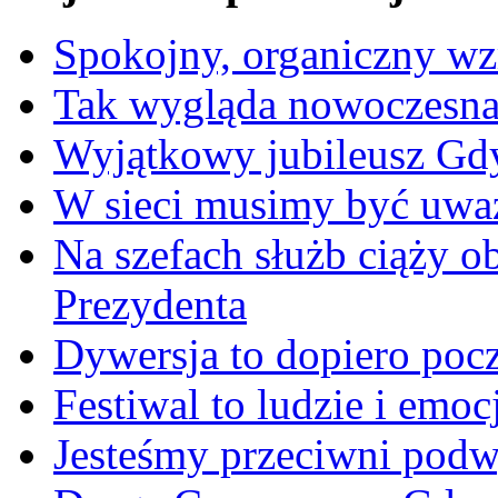
Spokojny, organiczny wz
Tak wygląda nowoczesna
Wyjątkowy jubileusz Gd
W sieci musimy być uwa
Na szefach służb ciąży 
Prezydenta
Dywersja to dopiero poc
Festiwal to ludzie i emoc
Jesteśmy przeciwni podw