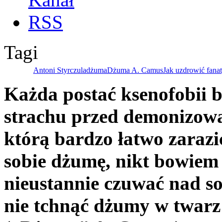
Tagi
Antoni Styrczula
dżuma
Dżuma A. Camus
Jak uzdrowić fana
Każda postać ksenofobii bi
strachu przed demonizow
którą bardzo łatwo zarazi
sobie dżumę, nikt bowiem n
nieustannie czuwać nad so
nie tchnąć dżumy w twarz