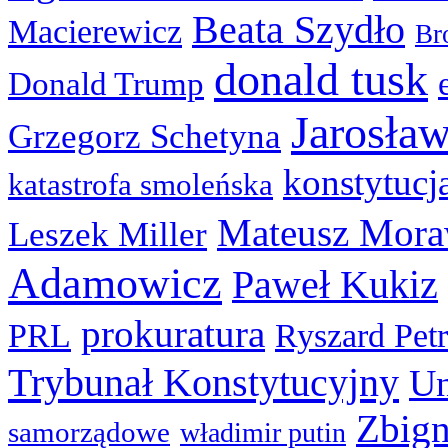
Beata Szydło
Macierewicz
Br
donald tusk
Donald Trump
Jarosła
Grzegorz Schetyna
konstytucj
katastrofa smoleńska
Mateusz Mora
Leszek Miller
Adamowicz
Paweł Kukiz
prokuratura
PRL
Ryszard Pet
Trybunał Konstytucyjny
Un
Zbign
samorządowe
władimir putin