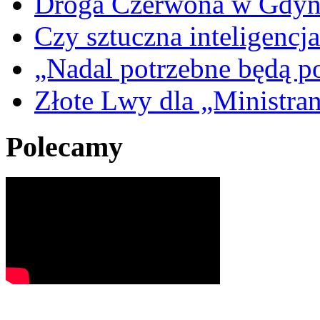
Droga Czerwona w Gdyn
Czy sztuczna inteligencja
„Nadal potrzebne będą po
Złote Lwy dla „Ministra
Polecamy