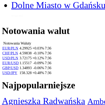
Dolne Miasto w Gdańs
10 wrz 2015
Notowania walut
Notowania Waluty
EUR/PLN
4.29925
+0.03%
7:36
CHF/PLN
4.59838
-0.10%
7:36
USD/PLN
3.72175
+0.12%
7:36
EUR/USD
1.15517
-0.09%
7:36
GBP/USD
1.34893
-0.06%
7:36
USD/JPY
158.328
+0.48%
7:36
Najpopularniejsze
Agnieszka Radwańska
Ambe