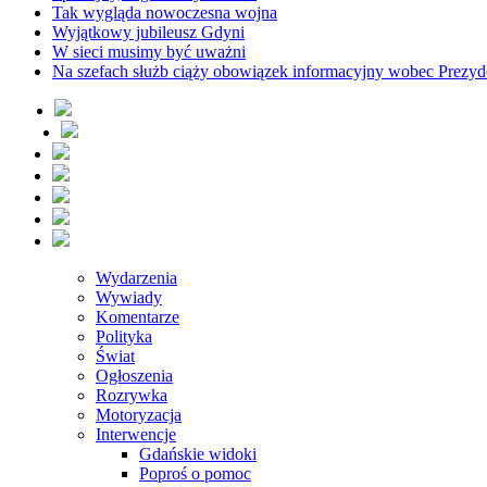
Tak wygląda nowoczesna wojna
Wyjątkowy jubileusz Gdyni
W sieci musimy być uważni
Na szefach służb ciąży obowiązek informacyjny wobec Prezyd
Wydarzenia
Wywiady
Komentarze
Polityka
Świat
Ogłoszenia
Rozrywka
Motoryzacja
Interwencje
Gdańskie widoki
Poproś o pomoc