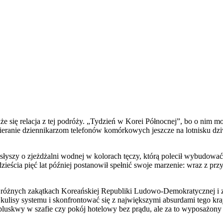
e się relacja z tej podróży. „Tydzień w Korei Północnej”, bo o nim mo
abieranie dziennikarzom telefonów komórkowych jeszcze na lotnisku dz
zy słyszy o zjeżdżalni wodnej w kolorach tęczy, którą polecił wybudo
ieścia pięć lat później postanowił spełnić swoje marzenie: wraz z prz
 po różnych zakątkach Koreańskiej Republiki Ludowo-Demokratycznej i
a kulisy systemu i skonfrontować się z największymi absurdami tego kra
ić pluskwy w szafie czy pokój hotelowy bez prądu, ale za to wyposaż