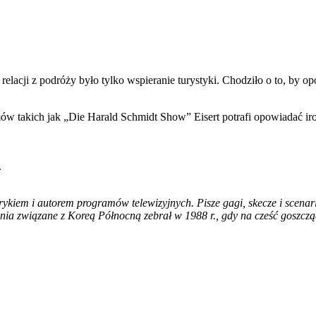
relacji z podróży było tylko wspieranie turystyki. Chodziło o to, by o
amów takich jak „Die Harald Schmidt Show” Eisert potrafi opowiadać ir
.
yrykiem i autorem programów telewizyjnych. Pisze gagi, skecze i scena
związane z Koreą Północną zebrał w 1988 r., gdy na cześć goszczącej