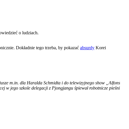
powiedzieć o ludziach.
onicznie. Dokładnie tego trzeba, by pokazać
absurdy
Korei
riusze m.in. dla Haralda Schmidta i do telewizyjnego show „Alfons
 w jego szkole delegacji z Pjongjangu śpiewał robotnicze pieśni