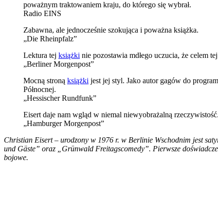
poważnym traktowaniem kraju, do którego się wybrał.
Radio EINS
Zabawna, ale jednocześnie szokująca i poważna książka.
„Die Rheinpfalz”
Lektura tej
książki
nie pozostawia mdłego uczucia, że celem tej 
„Berliner Morgenpost”
Mocną stroną
książki
jest jej styl. Jako autor gagów do progr
Północnej.
„Hessischer Rundfunk”
Eisert daje nam wgląd w niemal niewyobrażalną rzeczywistość
„Hamburger Morgenpost”
Christian Eisert – urodzony w 1976 r. w Berlinie Wschodnim jest sat
und Gäste” oraz „Grünwald Freitagscomedy”. Pierwsze doświadczenia 
bojowe.