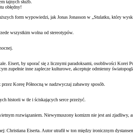
em tajnych służb.
stu obłędny!
uższych form wypowiedzi, jak Jonas Jonasson w „Stulatku, który wysko
rzede wszystkim wolna od stereotypów.
nocnej.
ale. Eisert, by uporać się z licznymi paradoksami, osobliwości Korei 
ącym zupełnie inne zaplecze kulturowe, akceptuje odmienny światopogl
róż przez Koreę Północną w nadzwyczaj zabawny sposób.
historii w tle i ściskających serce przeżyć.
wietnym rozwiązaniem. Niewymuszony komizm nie jest ani zjadliwy, an
: Christiana Eiserta. Autor utrafił w ton między ironicznym dystansem