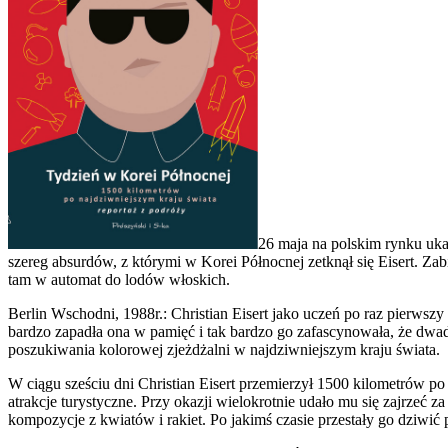
26 maja na polskim rynku ukaż
szereg absurdów, z którymi w Korei Północnej zetknął się Eisert. Z
tam w automat do lodów włoskich.
Berlin Wschodni, 1988r.: Christian Eisert jako uczeń po raz pierws
bardzo zapadła ona w pamięć i tak bardzo go zafascynowała, że dwadz
poszukiwania kolorowej zjeżdżalni w najdziwniejszym kraju świata.
W ciągu sześciu dni Christian Eisert przemierzył 1500 kilometrów
atrakcje turystyczne. Przy okazji wielokrotnie udało mu się zajrzeć z
kompozycje z kwiatów i rakiet. Po jakimś czasie przestały go dziw