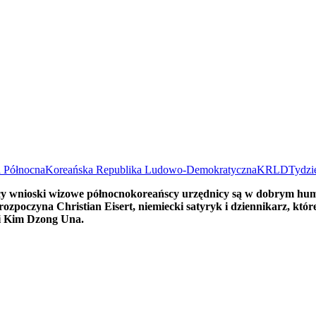
 Północna
Koreańska Republika Ludowo-Demokratyczna
KRLD
Tydzi
ący wnioski wizowe północnokoreańscy urzędnicy są w dobrym humor
zpoczyna Christian Eisert, niemiecki satyryk i dziennikarz, któr
mi Kim Dzong Una.