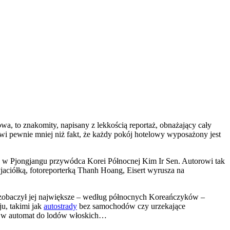
wa, to znakomity, napisany z lekkością reportaż, obnażający cały
iwi pewnie mniej niż fakt, że każdy pokój hotelowy wyposażony jest
wać w Pjongjangu przywódca Korei Północnej Kim Ir Sen. Autorowi tak
yjaciółką, fotoreporterką Thanh Hoang, Eisert wyrusza na
 zobaczył jej największe – według północnych Koreańczyków –
ju, takimi jak
autostrady
bez samochodów czy urzekające
ony w automat do lodów włoskich…