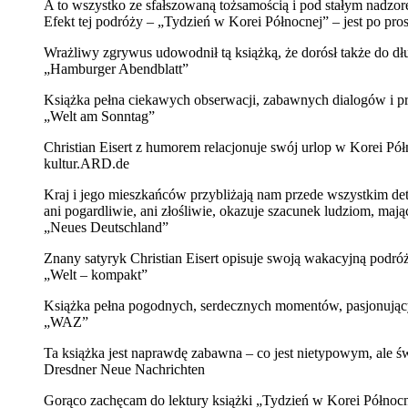
A to wszystko ze sfałszowaną tożsamością i pod stałym nadzor
Efekt tej podróży – „Tydzień w Korei Północnej” – jest po pro
Wrażliwy zgrywus udowodnił tą książką, że dorósł także do dł
„Hamburger Abendblatt”
Książka pełna ciekawych obserwacji, zabawnych dialogów i p
„Welt am Sonntag”
Christian Eisert z humorem relacjonuje swój urlop w Korei Pół
kultur.ARD.de
Kraj i jego mieszkańców przybliżają nam przede wszystkim det
ani pogardliwie, ani złośliwie, okazuje szacunek ludziom, maj
„Neues Deutschland”
Znany satyryk Christian Eisert opisuje swoją wakacyjną pod
„Welt – kompakt”
Książka pełna pogodnych, serdecznych momentów, pasjonujących 
„WAZ”
Ta książka jest naprawdę zabawna – co jest nietypowym, ale ś
Dresdner Neue Nachrichten
Gorąco zachęcam do lektury książki „Tydzień w Korei Północnej