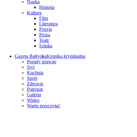
Nauka
Historia
Kultura
Film
Literatura
Poezja
Proza
Teatr
Sztuka
Gazeta Bałtycka
Kronika kryminalna
Porady prawne
Styl
Kuchnia
Sport
Zdrowie
Patronat
Galeria
Wideo
Warto przeczytać